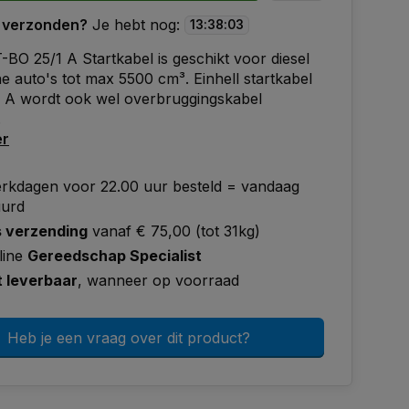
 verzonden?
Je hebt nog:
13
:
38
:
02
T-BO 25/1 A Startkabel is geschikt voor diesel
e auto's tot max 5500 cm³. Einhell startkabel
 A wordt ook wel overbruggingskabel
.
er
rkdagen voor 22.00 uur besteld = vandaag
uurd
s verzending
vanaf € 75,00 (tot 31kg)
line
Gereedschap Specialist
t leverbaar
, wanneer op voorraad
Heb je een vraag over dit product?