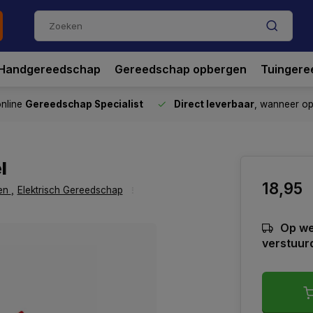
Handgereedschap
Gereedschap opbergen
Tuingere
nline
Gereedschap Specialist
Direct leverbaar
, wanneer o
l
18,95
ten
,
Elektrisch Gereedschap
Op we
verstuur