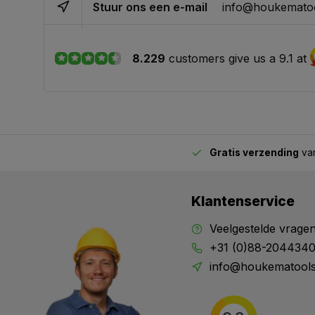
Stuur ons een e-mail
info@houkematoo
8.229
customers give us a 9.1 at
Gratis verzending
van
2.00 uur besteld,
vandaag verstuurd
Klantenservice
Veelgestelde vrage
+31 (0)88-204434
info@houkematools