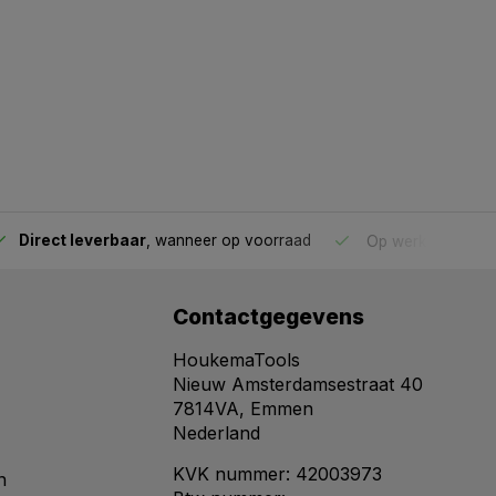
Direct leverbaar
, wanneer op voorraad
Op werkdagen voo
Contactgegevens
HoukemaTools
Nieuw Amsterdamsestraat 40
7814VA, Emmen
Nederland
KVK nummer: 42003973
n