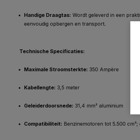
Handige Draagtas:
Wordt geleverd in een prakt
eenvoudig opbergen en transport.
Technische Specificaties:
Maximale Stroomsterkte:
350 Ampère
Kabellengte:
3,5 meter
Geleiderdoorsnede:
31,4 mm² aluminium
Compatibiliteit:
Benzinemotoren tot 5.500 cm³; 