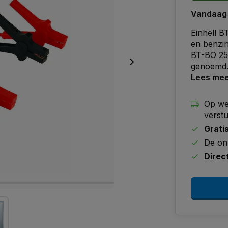
Vandaag
Einhell B
en benzin
BT-BO 25
genoemd
Lees me
Op we
verst
Grati
De on
Direc