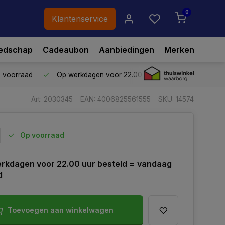
0
Klantenservice
edschap
Cadeaubon
Aanbiedingen
Merken
p voorraad
Op werkdagen voor 22.00 uur besteld,
vandaag ve
Art: 2030345
EAN: 4006825561555
SKU: 14574
Op voorraad
rkdagen voor 22.00 uur besteld = vandaag
d
Toevoegen aan winkelwagen