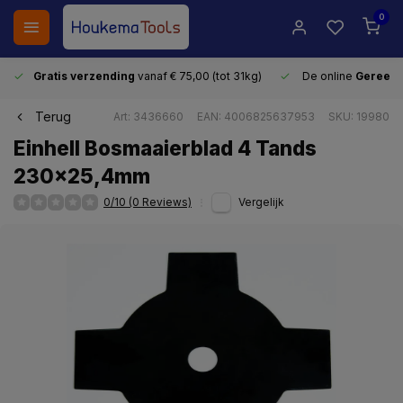
0
Gratis verzending
vanaf € 75,00 (tot 31kg)
De online
Gereeds
Terug
Art: 3436660
EAN: 4006825637953
SKU: 19980
Einhell Bosmaaierblad 4 Tands
230x25,4mm
0/10 (0 Reviews)
Vergelijk