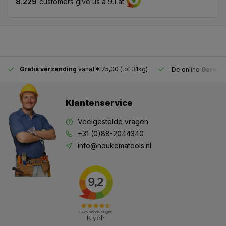
8.229
customers give us a 9.1 at
Gratis verzending
vanaf € 75,00 (tot 31kg)
De online
Gereeds
Klantenservice
Veelgestelde vragen
+31 (0)88-2044340
info@houkematools.nl