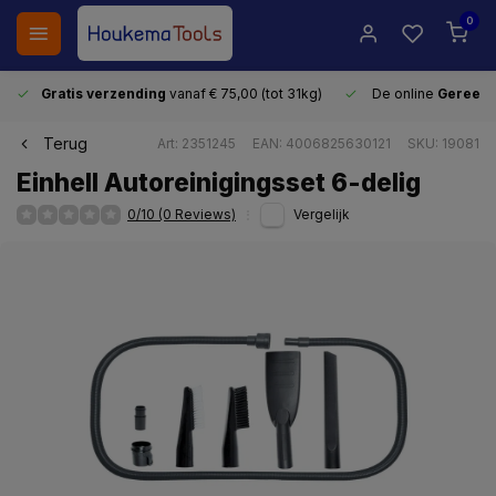
0
Gratis verzending
vanaf € 75,00 (tot 31kg)
De online
Gereeds
Terug
Art: 2351245
EAN: 4006825630121
SKU: 19081
Einhell Autoreinigingsset 6-delig
0/10 (0 Reviews)
Vergelijk