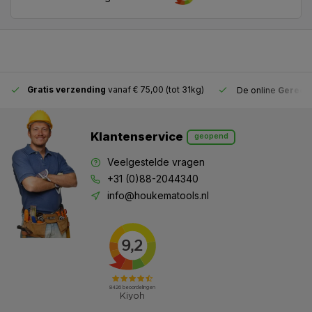
Gratis verzending
vanaf € 75,00 (tot 31kg)
De online
Gereeds
Klantenservice
geopend
Veelgestelde vragen
+31 (0)88-2044340
info@houkematools.nl