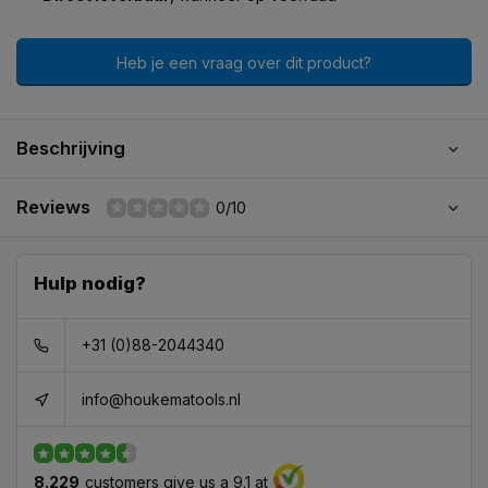
Heb je een vraag over dit product?
Beschrijving
Reviews
0/10
Hulp nodig?
+31 (0)88-2044340
info@houkematools.nl
8.229
customers give us a 9.1 at