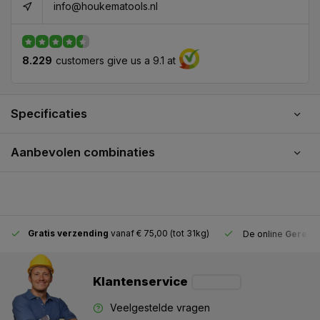
info@houkematools.nl
8.229
customers give us a 9.1 at
Specificaties
Aanbevolen combinaties
Gratis verzending
vanaf € 75,00 (tot 31kg)
De online
Gereeds
Klantenservice
Veelgestelde vragen