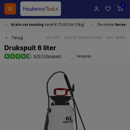
0
Gratis verzending
vanaf € 75,00 (tot 31kg)
De online
Gereeds
Terug
Art: DS6
EAN: 8712448297608
SKU: 18856
Drukspuit 6 liter
9/10 (2 Reviews)
Vergelijk