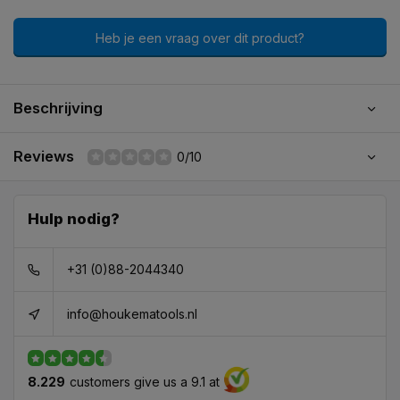
Heb je een vraag over dit product?
Beschrijving
Reviews
0/10
Hulp nodig?
+31 (0)88-2044340
info@houkematools.nl
8.229
customers give us a 9.1 at