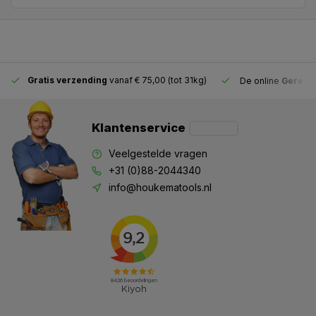
Gratis verzending
vanaf € 75,00 (tot 31kg)
De online
Gereeds
Klantenservice
Veelgestelde vragen
+31 (0)88-2044340
info@houkematools.nl