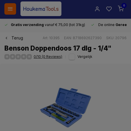
0
Gratis verzending
vanaf € 75,00 (tot 31kg)
De online
Gereeds
Terug
Art: 10395
EAN: 8718692627390
SKU: 20796
Benson Doppendoos 17 dlg - 1/4"
0/10 (0 Reviews)
Vergelijk