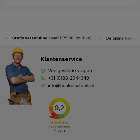
Gratis verzending
vanaf € 75,00 (tot 31kg)
De online
Gereeds
Klantenservice
Veelgestelde vragen
+31 (0)88-2044340
info@houkematools.nl