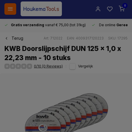
0
Gratis verzending
vanaf € 75,00 (tot 31kg)
De online
Gereeds
Terug
Art: 712022
EAN: 4009317120223
SKU: 17295
KWB Doorslijpschijf DUN 125 x 1,0 x
22,23 mm - 10 stuks
0/10 (0 Reviews)
Vergelijk