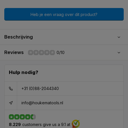
Heb je een vraag over dit product?
Beschrijving
Reviews
0/10
Hulp nodig?
+31 (0)88-2044340
info@houkematools.nl
8.229
customers give us a 9.1 at