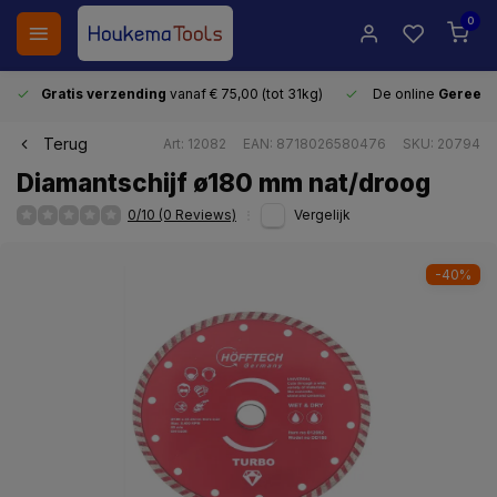
0
Gratis verzending
vanaf € 75,00 (tot 31kg)
De online
Gereeds
Terug
Art: 12082
EAN: 8718026580476
SKU: 20794
Diamantschijf ø180 mm nat/droog
0/10 (0 Reviews)
Vergelijk
-40%