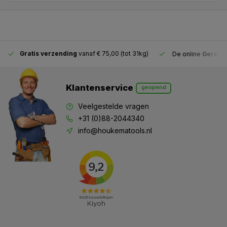
Gratis verzending
vanaf € 75,00 (tot 31kg)
De online
Gereeds
Klantenservice
geopend
Veelgestelde vragen
+31 (0)88-2044340
info@houkematools.nl