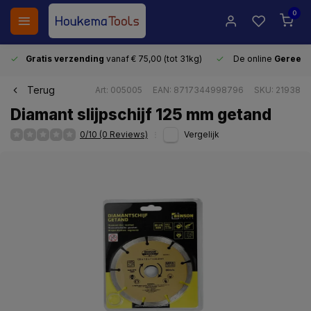
0
Gratis verzending
vanaf € 75,00 (tot 31kg)
De online
Gereeds
Terug
Art: 005005
EAN: 8717344998796
SKU: 21938
Diamant slijpschijf 125 mm getand
0/10 (0 Reviews)
Vergelijk