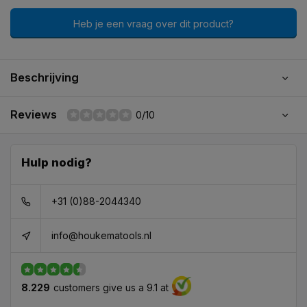
Heb je een vraag over dit product?
Beschrijving
Reviews
0/10
Hulp nodig?
+31 (0)88-2044340
info@houkematools.nl
8.229
customers give us a 9.1 at