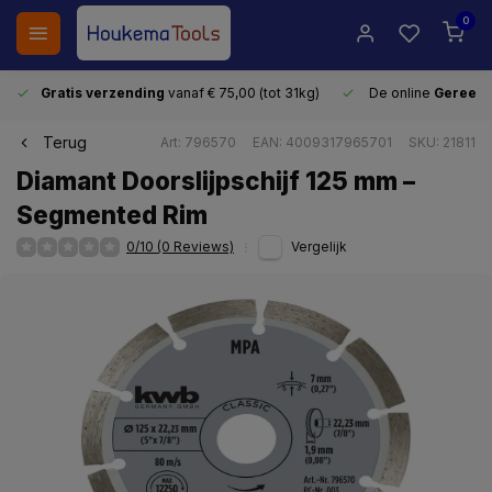
0
Gratis verzending
vanaf € 75,00 (tot 31kg)
De online
Gereeds
Terug
Art: 796570
EAN: 4009317965701
SKU: 21811
Diamant Doorslijpschijf 125 mm –
Segmented Rim
0/10 (0 Reviews)
Vergelijk