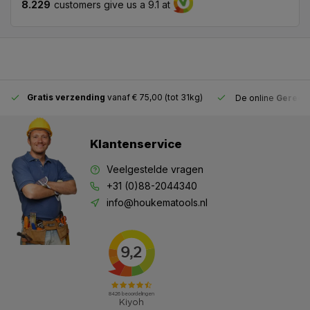
8.229
customers give us a 9.1 at
Gratis verzending
vanaf € 75,00 (tot 31kg)
De online
Gereeds
Klantenservice
Veelgestelde vragen
+31 (0)88-2044340
info@houkematools.nl