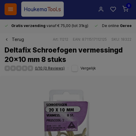
0
Gratis verzending
vanaf € 75,00 (tot 31kg)
De online
Gereeds
Terug
Art: 11212
EAN: 8711517112125
SKU: 18322
Deltafix Schroefogen vermessingd
20x10 mm 8 stuks
0/10 (0 Reviews)
Vergelijk