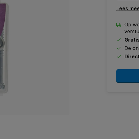
Lees me
Op we
verst
Grati
De on
Direc