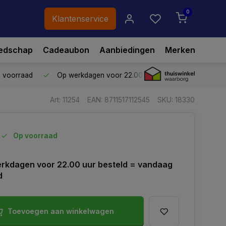
0
Klantenservice
edschap
Cadeaubon
Aanbiedingen
Merken
p voorraad
Op werkdagen voor 22.00 uur besteld,
vandaag ve
Art: 11254
EAN: 8711517112545
SKU: 18330
Op voorraad
rkdagen voor 22.00 uur besteld = vandaag
d
Toevoegen aan winkelwagen