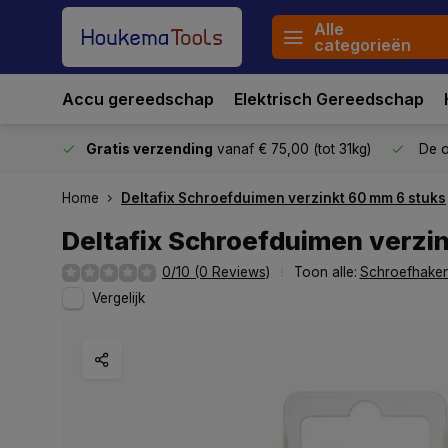
Alle
categorieën
Accu gereedschap
Elektrisch Gereedschap
stuurd
Gratis verzending
vanaf € 75,00 (tot 31kg)
De o
Home
Deltafix Schroefduimen verzinkt 60 mm 6 stuks
Deltafix Schroefduimen verzi
0/10 (0 Reviews)
Toon alle:
Schroefhaken
Vergelijk