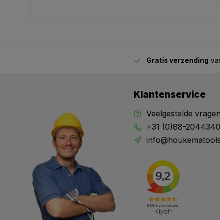
Gratis verzending
van
2.00 uur besteld,
vandaag verstuurd
Klantenservice
Veelgestelde vrage
+31 (0)88-204434
info@houkematools