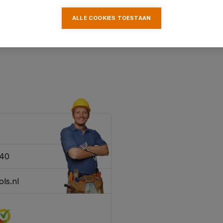
ALLE COOKIES TOESTAAN
340
ls.nl