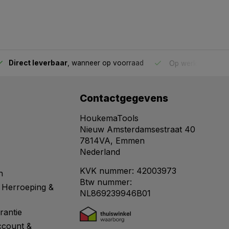
Direct leverbaar
, wanneer op voorraad
Op werkdagen voo
Contactgegevens
HoukemaTools
Nieuw Amsterdamsestraat 40
7814VA, Emmen
Nederland
KVK nummer: 42003973
n
Btw nummer:
 Herroeping &
NL869239946B01
rantie
ccount &