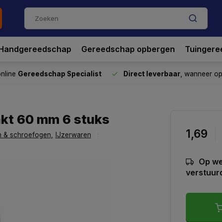
Handgereedschap
Gereedschap opbergen
Tuingere
nline
Gereedschap Specialist
Direct leverbaar
, wanneer o
nkt 60 mm 6 stuks
1,69
 & schroefogen
,
IJzerwaren
Op we
verstuur