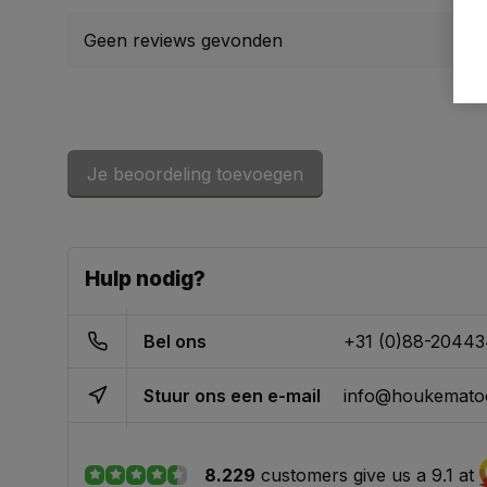
Geen reviews gevonden
Je beoordeling toevoegen
Hulp nodig?
Bel ons
+31 (0)88-2044
Stuur ons een e-mail
info@houkematoo
8.229
customers give us a 9.1 at