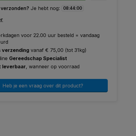
 verzonden?
Je hebt nog:
08
:
43
:
59
er
rkdagen voor 22.00 uur besteld = vandaag
uurd
s verzending
vanaf € 75,00 (tot 31kg)
line
Gereedschap Specialist
t leverbaar
, wanneer op voorraad
Heb je een vraag over dit product?