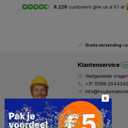
8.229
customers give us a 9.1 at
Gratis verzending
van
2.00 uur besteld,
vandaag verstuurd
Klantenservice
ge
Veelgestelde vrage
+31 (0)88-204434
info@houkematools
X