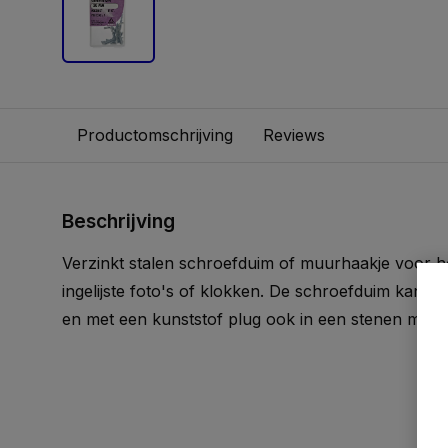
Productomschrijving
Reviews
Beschrijving
Verzinkt stalen schroefduim of muurhaakje voor h
ingelijste foto's of klokken. De schroefduim kan d
en met een kunststof plug ook in een stenen muur