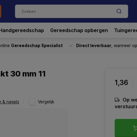
Handgereedschap
Gereedschap opbergen
Tuingere
nline
Gereedschap Specialist
Direct leverbaar
, wanneer o
s
nkt 30 mm 11
1,36
Op we
 & nagels
Vergelijk
verstuur