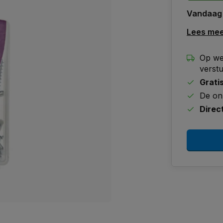
Vandaag
Lees me
Op we
verst
Grati
De on
Direc