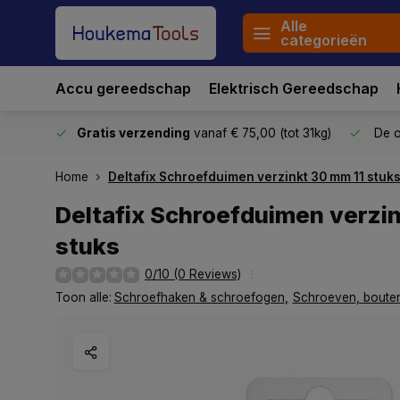
Alle
categorieën
Accu gereedschap
Elektrisch Gereedschap
stuurd
Gratis verzending
vanaf € 75,00 (tot 31kg)
De o
Home
Deltafix Schroefduimen verzinkt 30 mm 11 stuk
Deltafix Schroefduimen verzi
stuks
0/10 (0 Reviews)
Toon alle:
Schroefhaken & schroefogen
,
Schroeven, bouten