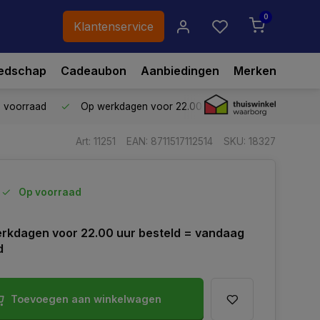
0
Klantenservice
edschap
Cadeaubon
Aanbiedingen
Merken
p voorraad
Op werkdagen voor 22.00 uur besteld,
vandaag ve
Art: 11251
EAN: 8711517112514
SKU: 18327
Op voorraad
rkdagen voor 22.00 uur besteld = vandaag
d
Toevoegen aan winkelwagen