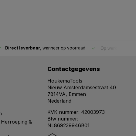
Direct leverbaar
, wanneer op voorraad
Op werkdagen voo
Contactgegevens
HoukemaTools
Nieuw Amsterdamsestraat 40
7814VA, Emmen
Nederland
KVK nummer: 42003973
n
Btw nummer:
 Herroeping &
NL869239946B01