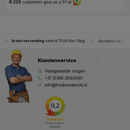
8.229
customers give us a 9.1 at
Gratis verzending
vanaf € 75,00 (tot 31kg)
De online
Gereeds
Klantenservice
Veelgestelde vragen
+31 (0)88-2044340
info@houkematools.nl