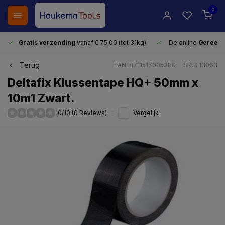
0
Gratis verzending
vanaf € 75,00 (tot 31kg)
De online
Gereeds
Terug
EAN: 8711517005380
SKU: 13063
Deltafix Klussentape HQ+ 50mm x
10m1 Zwart.
0/10 (0 Reviews)
Vergelijk