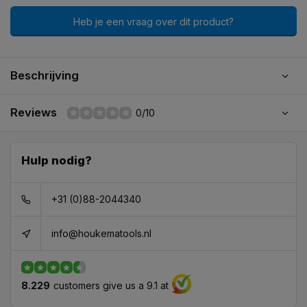
Heb je een vraag over dit product?
Beschrijving
Reviews
0/10
Hulp nodig?
+31 (0)88-2044340
info@houkematools.nl
8.229
customers give us a 9.1 at