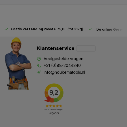
Gratis verzending
vanaf € 75,00 (tot 31kg)
De online
Gereeds
Klantenservice
Veelgestelde vragen
+31 (0)88-2044340
info@houkematools.nl