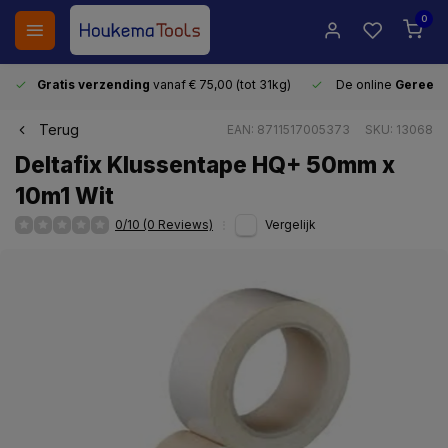
0
Gratis verzending
vanaf € 75,00 (tot 31kg)
De online
Gereeds
Terug
EAN: 8711517005373
SKU: 13068
Deltafix Klussentape HQ+ 50mm x
10m1 Wit
0/10 (0 Reviews)
Vergelijk