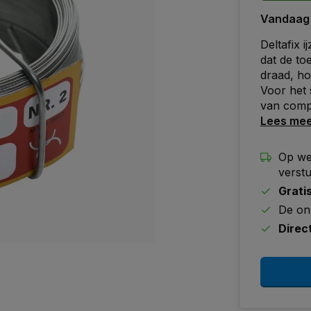
Vandaag
Deltafix 
dat de to
draad, ho
Voor het 
van comp
Lees me
Op we
verst
Grati
De on
Direc