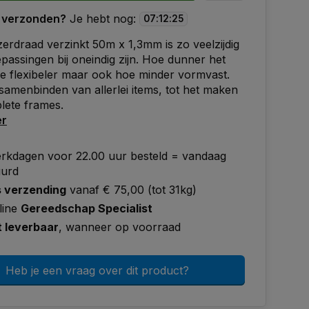
 verzonden?
Je hebt nog:
07
:
12
:
24
ijzerdraad verzinkt 50m x 1,3mm is zo veelzijdig
epassingen bij oneindig zijn. Hoe dunner het
e flexibeler maar ook hoe minder vormvast.
samenbinden van allerlei items, tot het maken
lete frames.
er
rkdagen voor 22.00 uur besteld = vandaag
uurd
s verzending
vanaf € 75,00 (tot 31kg)
line
Gereedschap Specialist
t leverbaar
, wanneer op voorraad
Heb je een vraag over dit product?