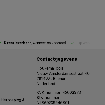
Direct leverbaar
, wanneer op voorraad
Op werkdagen voo
Contactgegevens
HoukemaTools
Nieuw Amsterdamsestraat 40
7814VA, Emmen
Nederland
KVK nummer: 42003973
n
Btw nummer:
 Herroeping &
NL869239946B01