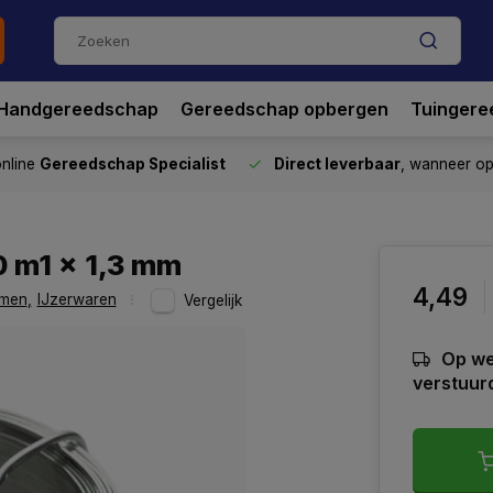
Handgereedschap
Gereedschap opbergen
Tuingere
nline
Gereedschap Specialist
Direct leverbaar
, wanneer o
0 m1 x 1,3 mm
4,49
mmen
,
IJzerwaren
Vergelijk
Op we
verstuur