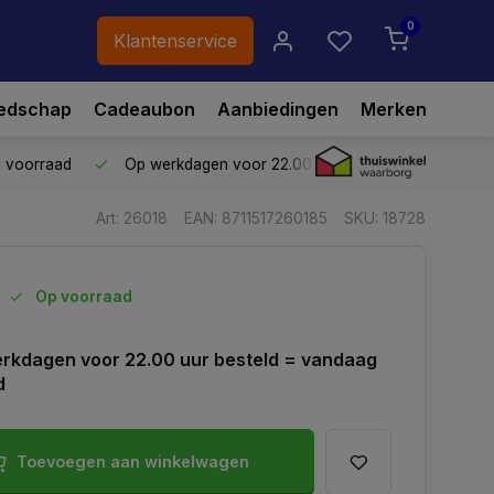
0
Klantenservice
edschap
Cadeaubon
Aanbiedingen
Merken
p voorraad
Op werkdagen voor 22.00 uur besteld,
vandaag ve
Art: 26018
EAN: 8711517260185
SKU: 18728
Op voorraad
rkdagen voor 22.00 uur besteld = vandaag
d
Toevoegen aan winkelwagen