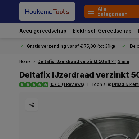
Alle
categorieën
Accu gereedschap
Elektrisch Gereedschap
stuurd
Gratis verzending
vanaf € 75,00 (tot 31kg)
De o
Home
Deltafix IJzerdraad verzinkt 50 m1 x 1,3 mm
Deltafix IJzerdraad verzinkt 5
10/10 (1 Reviews)
Toon alle:
Draad & kle