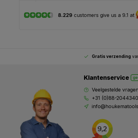
8.229
customers give us a 9.1 at
Gratis verzending
van
2.00 uur besteld,
vandaag verstuurd
Klantenservice
ge
Veelgestelde vrage
+31 (0)88-204434
info@houkematools