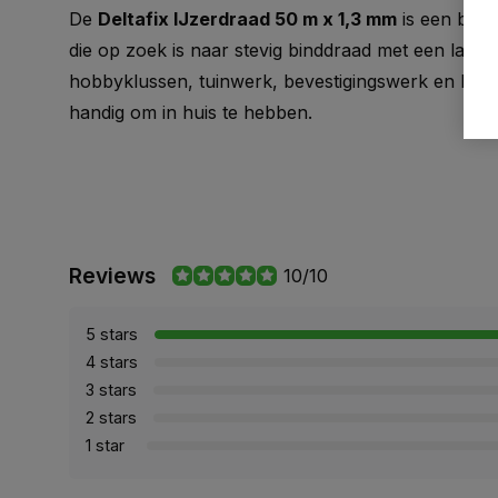
De
Deltafix IJzerdraad 50 m x 1,3 mm
is een bet
die op zoek is naar stevig binddraad met een lang
hobbyklussen, tuinwerk, bevestigingswerk en licht
handig om in huis te hebben.
Reviews
10/10
5 stars
4 stars
3 stars
2 stars
1 star