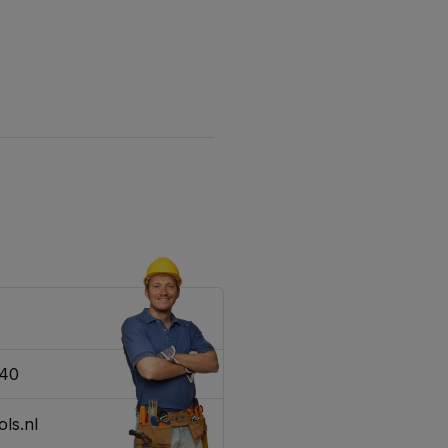
340
ls.nl