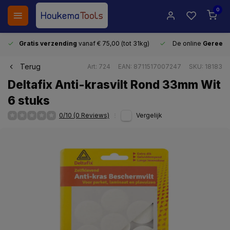
0
Gratis verzending
vanaf € 75,00 (tot 31kg)
De online
Gereeds
Terug
Art: 724
EAN: 8711517007247
SKU: 18183
Deltafix Anti-krasvilt Rond 33mm Wit
6 stuks
0/10 (0 Reviews)
Vergelijk