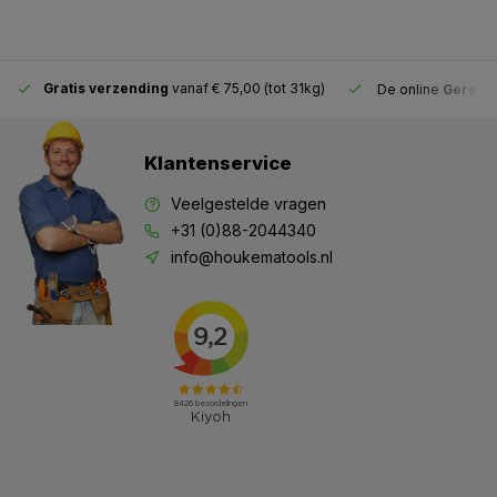
Gratis verzending
vanaf € 75,00 (tot 31kg)
De online
Gereeds
Klantenservice
Veelgestelde vragen
+31 (0)88-2044340
info@houkematools.nl