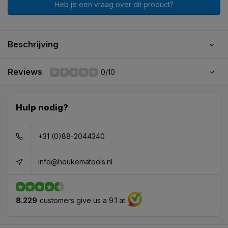
Heb je een vraag over dit product?
Beschrijving
Reviews
0/10
Hulp nodig?
+31 (0)88-2044340
info@houkematools.nl
8.229
customers give us a 9.1 at