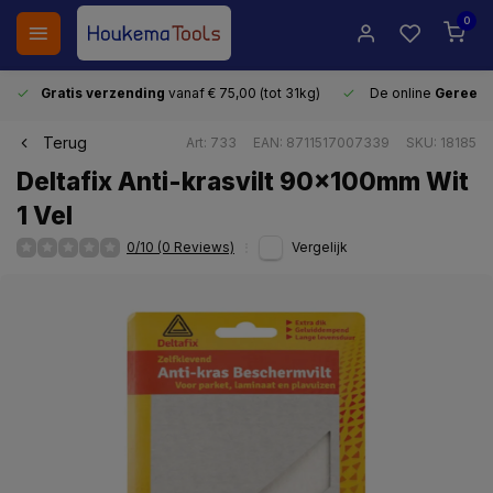
0
Gratis verzending
vanaf € 75,00 (tot 31kg)
De online
Gereeds
Terug
Art: 733
EAN: 8711517007339
SKU: 18185
Deltafix Anti-krasvilt 90x100mm Wit
1 Vel
0/10 (0 Reviews)
Vergelijk