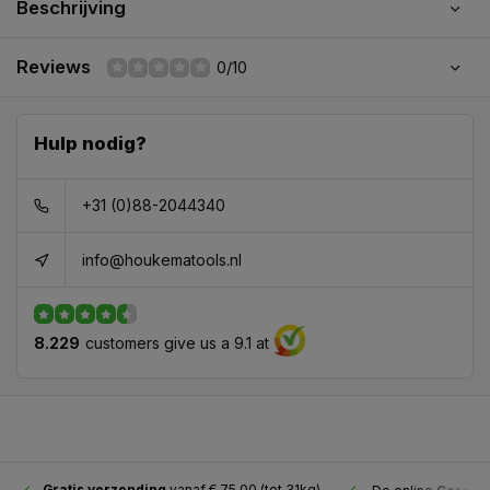
Beschrijving
Reviews
0/10
Hulp nodig?
+31 (0)88-2044340
info@houkematools.nl
8.229
customers give us a 9.1 at
Gratis verzending
vanaf € 75,00 (tot 31kg)