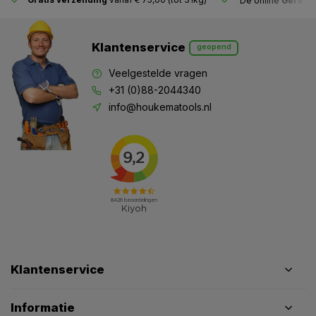
De online
Gereeds
Klantenservice
geopend
Veelgestelde vragen
+31 (0)88-2044340
info@houkematools.nl
Klantenservice
Informatie