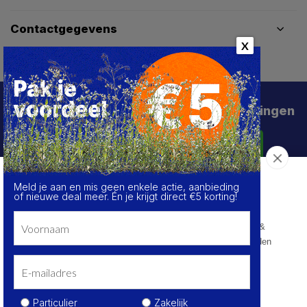
Contactgegevens
X
Schrijf je in voor de beste deals en kortingen
Abonneer
Meld je aan en mis geen enkele actie, aanbieding
Over de cookies op deze website
of nieuwe deal meer. Én je krijgt direct €5 korting!
We maken gebruik van cookies om gegevens m.b.t. de
prestaties en het gebruik van deze website te verzamelen &
analyseren, om sociale netwerkfunctionaliteiten aan te bieden
en onze content & advertenties te verbeteren en
personaliseren.
© HoukemaTools
Kom meer te weten
Privacy Policy
Algemene voorwaarden
Sitemap
Particulier
Zakelijk