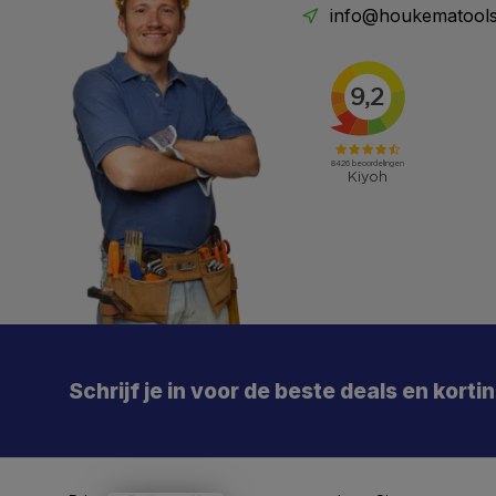
info@houkematools
X
Meld je aan en mis geen enkele actie, aanbieding
of nieuwe deal meer. Én je krijgt direct €5 korting!
Schrijf je in voor de beste deals en korti
Je
De 
Particulier
Zakelijk