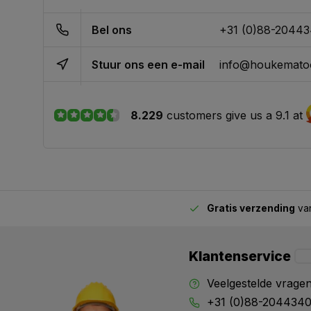
Bel ons
+31 (0)88-2044
Stuur ons een e-mail
info@houkematoo
8.229
customers give us a 9.1 at
Gratis verzending
van
2.00 uur besteld,
vandaag verstuurd
Klantenservice
Veelgestelde vrage
+31 (0)88-204434