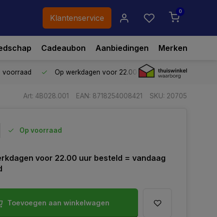
0
Klantenservice
edschap
Cadeaubon
Aanbiedingen
Merken
p voorraad
Op werkdagen voor 22.00 uur besteld,
vandaag ve
Art: 4B028.001
EAN: 8718254008421
SKU: 20705
Op voorraad
rkdagen voor 22.00 uur besteld = vandaag
d
Toevoegen aan winkelwagen