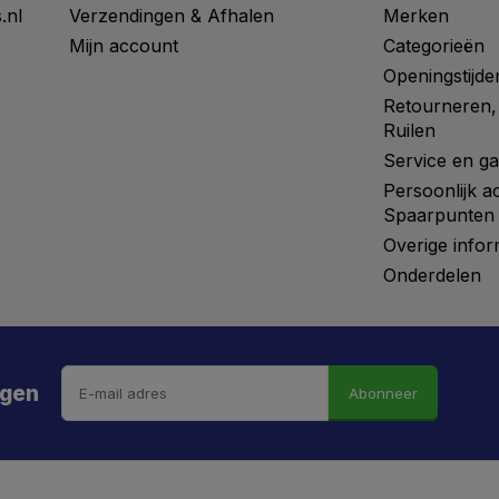
.nl
Verzendingen & Afhalen
Merken
Mijn account
Categorieën
Openingstijde
Retourneren,
Ruilen
Service en ga
Persoonlijk a
Spaarpunten
Overige infor
Onderdelen
ngen
Abonneer
 hebt de weg vrij gemaaid naar €5 korting!
kortingscode is onderweg naar je mailbox.