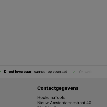
Direct leverbaar
, wanneer op voorraad
Op werkdagen voo
Contactgegevens
HoukemaTools
Nieuw Amsterdamsestraat 40