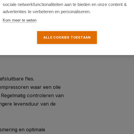
sociale netwerkfunctionaliteiten aan te bieden en onze content &
advertenties te verbeteren en personaliseren.
Kom meer te weten
ALLE COOKIES TOESTAAN
fsluitbare fles.
compressoren waar een olie
. Regelmatig controleren van
 langere levensduur van de
mering en optimale