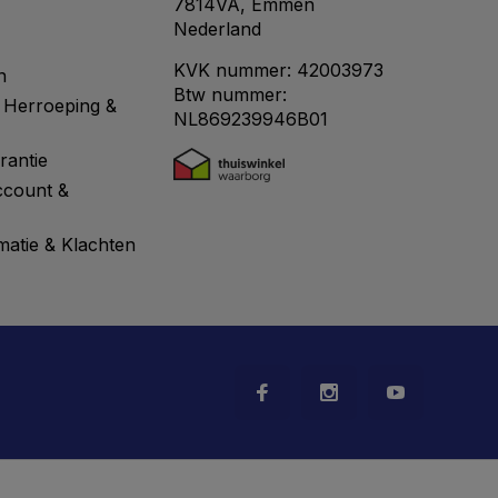
7814VA, Emmen
Nederland
KVK nummer: 42003973
n
Btw nummer:
 Herroeping &
NL869239946B01
rantie
ccount &
matie & Klachten