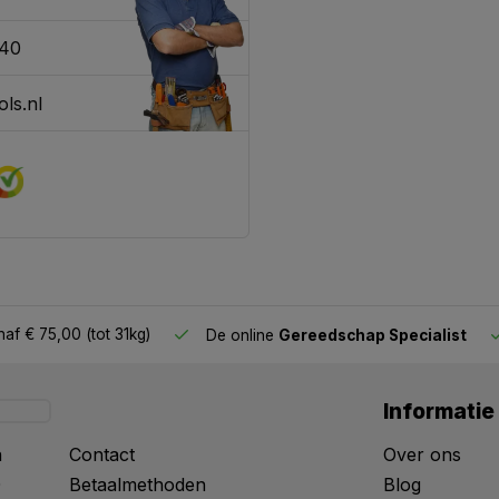
340
ls.nl
af € 75,00 (tot 31kg)
De online
Gereedschap Specialist
Informatie
n
Contact
Over ons
0
Betaalmethoden
Blog