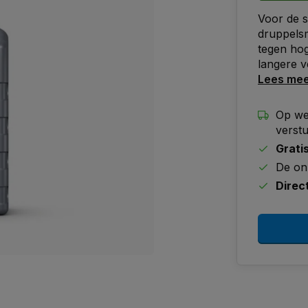
Voor de 
druppels
tegen hog
langere ve
Lees me
Op we
verst
Grati
De on
Direc