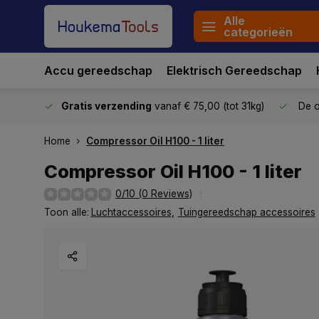
Alle
categorieën
Accu gereedschap
Elektrisch Gereedschap
stuurd
Gratis verzending
vanaf € 75,00 (tot 31kg)
De o
Home
Compressor Oil H100 - 1 liter
Compressor Oil H100 - 1 liter
0/10 (0 Reviews)
Toon alle:
Luchtaccessoires
,
Tuingereedschap accessoires