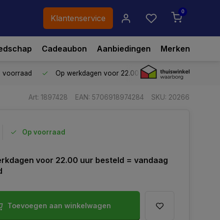
0
Klantenservice
edschap
Cadeaubon
Aanbiedingen
Merken
p voorraad
Op werkdagen voor 22.00 uur besteld,
vandaag ve
Art: 1897428
EAN: 5706918974284
SKU: 20266
Op voorraad
rkdagen voor 22.00 uur besteld = vandaag
d
Toevoegen aan winkelwagen