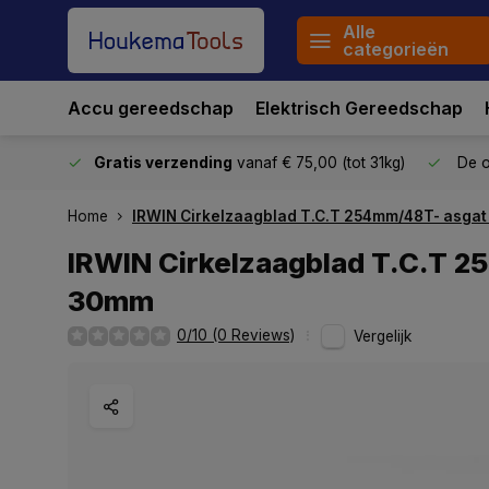
Alle
categorieën
Accu gereedschap
Elektrisch Gereedschap
stuurd
Gratis verzending
vanaf € 75,00 (tot 31kg)
De o
Home
IRWIN Cirkelzaagblad T.C.T 254mm/48T- asga
IRWIN Cirkelzaagblad T.C.T 
30mm
0/10 (0 Reviews)
Vergelijk