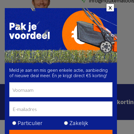
info@houkematools
X
Meld je aan en mis geen enkele actie, aanbieding
of nieuwe deal meer. Én je krijgt direct €5 korting!
Schrijf je in voor de beste deals en korti
Particulier
Zakelijk
Je
Privacy Policy
Algemene voorwaarden
Sitemap