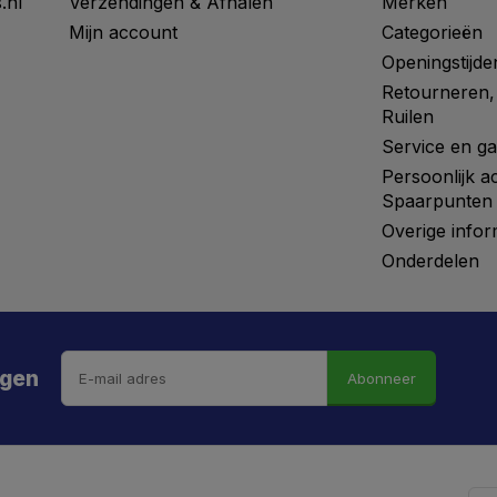
.nl
Verzendingen & Afhalen
Merken
Mijn account
Categorieën
Openingstijde
Retourneren,
Ruilen
Service en ga
Persoonlijk a
Spaarpunten
Overige infor
Onderdelen
ngen
Abonneer
 hebt de weg vrij gemaaid naar €5 korting!