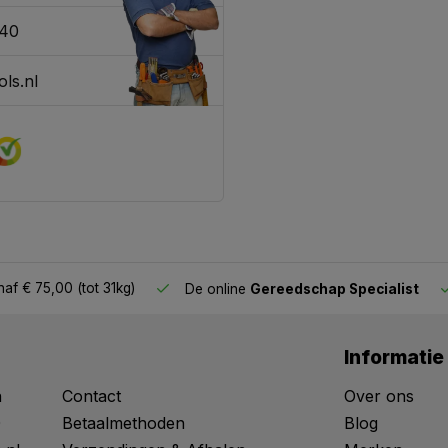
340
ls.nl
af € 75,00 (tot 31kg)
De online
Gereedschap Specialist
Informatie
n
Contact
Over ons
0
Betaalmethoden
Blog