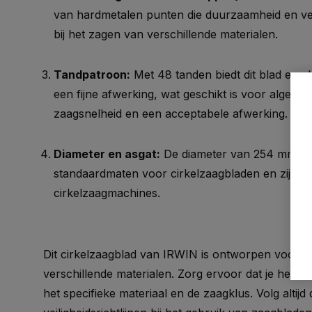
van hardmetalen punten die duurzaamheid en ver
bij het zagen van verschillende materialen.
Tandpatroon:
Met 48 tanden biedt dit blad een b
een fijne afwerking, wat geschikt is voor algeme
zaagsnelheid en een acceptabele afwerking.
Diameter en asgat:
De diameter van 254 mm en 
standaardmaten voor cirkelzaagbladen en zijn c
cirkelzaagmachines.
Dit cirkelzaagblad van IRWIN is ontworpen voor 
verschillende materialen. Zorg ervoor dat je het ju
het specifieke materiaal en de zaagklus. Volg altij