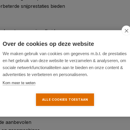
beterde snijprestaties bieden
alans tussen snijsnelheid en
en zaagwerk met een redelijke
Over de cookies op deze website
We maken gebruik van cookies om gegevens m.b.t. de prestaties
en het gebruik van deze website te verzamelen & analyseren, om
het asgat van 30 mm zijn
sociale netwerkfunctionaliteiten aan te bieden en onze content &
ompatibel met bijpassende
advertenties te verbeteren en personaliseren.
Kom meer te weten
ALLE COOKIES TOESTAAN
algemeen zaagwerk in
iste zaagblad gebruikt voor
d de aanbevolen