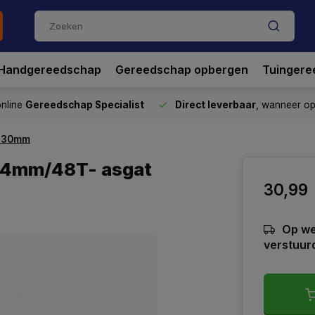
Handgereedschap
Gereedschap opbergen
Tuingere
nline
Gereedschap Specialist
Direct leverbaar
, wanneer o
t 30mm
254mm/48T- asgat
30,99
Op we
verstuur