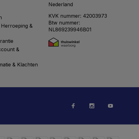
Nederland
KVK nummer: 42003973
n
Btw nummer:
 Herroeping &
NL869239946B01
rantie
ccount &
matie & Klachten