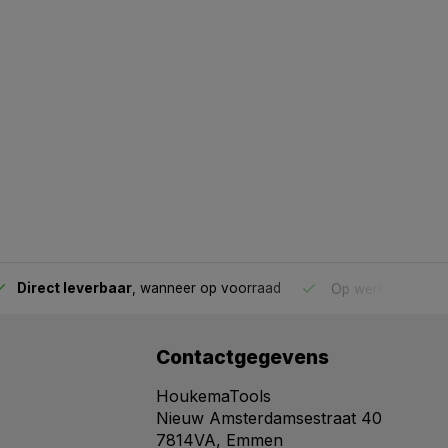
Direct leverbaar
, wanneer op voorraad
Op werkdagen voo
Contactgegevens
HoukemaTools
Nieuw Amsterdamsestraat 40
7814VA, Emmen