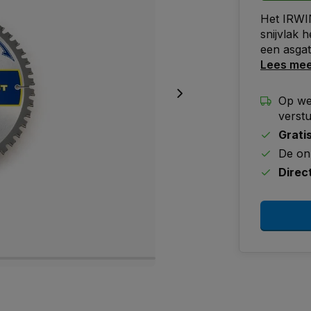
Het IRWIN
snijvlak 
een asga
Lees me
Op we
verst
Grati
De on
Direc