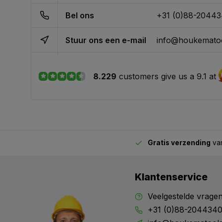
Bel ons
+31 (0)88-2044
Stuur ons een e-mail
info@houkematoo
8.229
customers give us a 9.1 at
Gratis verzending
van
2.00 uur besteld,
vandaag verstuurd
Klantenservice
Veelgestelde vrage
+31 (0)88-204434