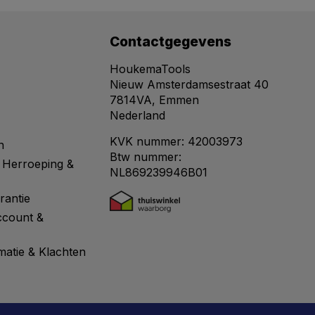
Contactgegevens
HoukemaTools
Nieuw Amsterdamsestraat 40
7814VA, Emmen
Nederland
KVK nummer: 42003973
n
Btw nummer:
 Herroeping &
NL869239946B01
rantie
ccount &
matie & Klachten