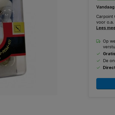
Vandaag
Carpoint 
voor o.a.
Lees me
Op we
verst
Grati
De on
Direc