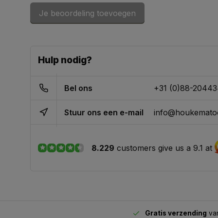
Je beoordeling toevoegen
Hulp nodig?
Bel ons
+31 (0)88-2044
Stuur ons een e-mail
info@houkematoo
8.229
customers give us a 9.1 at
Gratis verzending
van
2.00 uur besteld,
vandaag verstuurd