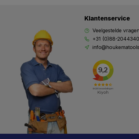
Klantenservice
Veelgestelde vrage
+31 (0)88-204434
info@houkematools
X
Meld je aan en mis geen enkele actie, aanbieding
of nieuwe deal meer. Én je krijgt direct €5 korting!