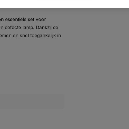
n essentiële set voor
een defecte lamp. Dankzij de
men en snel toegankelijk in