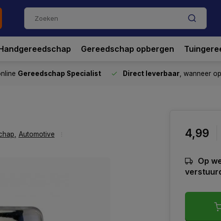
Handgereedschap
Gereedschap opbergen
Tuingere
nline
Gereedschap Specialist
Direct leverbaar
, wanneer o
4,99
chap
,
Automotive
Op we
verstuur