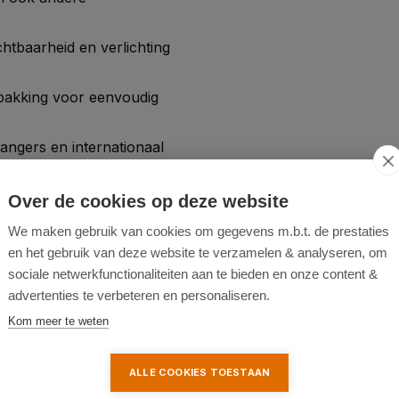
htbaarheid en verlichting
pakking voor eenvoudig
angers en internationaal
Over de cookies op deze website
We maken gebruik van cookies om gegevens m.b.t. de prestaties
en het gebruik van deze website te verzamelen & analyseren, om
sociale netwerkfunctionaliteiten aan te bieden en onze content &
advertenties te verbeteren en personaliseren.
ampen en zekeringen
Kom meer te weten
ALLE COOKIES TOESTAAN