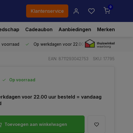
0
Klantenservice
edschap
Cadeaubon
Aanbiedingen
Merken
p voorraad
Op werkdagen voor 22.00 uur besteld,
vandaag ve
EAN: 8711293042753
SKU: 17795
Op voorraad
rkdagen voor 22.00 uur besteld = vandaag
d
Toevoegen aan winkelwagen