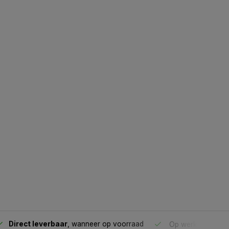
Direct leverbaar
, wanneer op voorraad
Op werkdagen voo