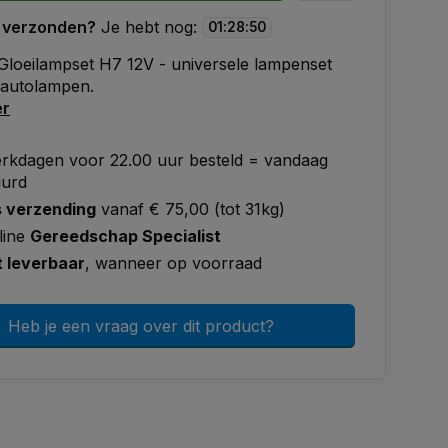
 verzonden?
Je hebt nog:
01
:
28
:
50
Gloeilampset H7 12V - universele lampenset
 autolampen.
er
rkdagen voor 22.00 uur besteld = vandaag
uurd
s verzending
vanaf € 75,00 (tot 31kg)
line
Gereedschap Specialist
t leverbaar
, wanneer op voorraad
Heb je een vraag over dit product?