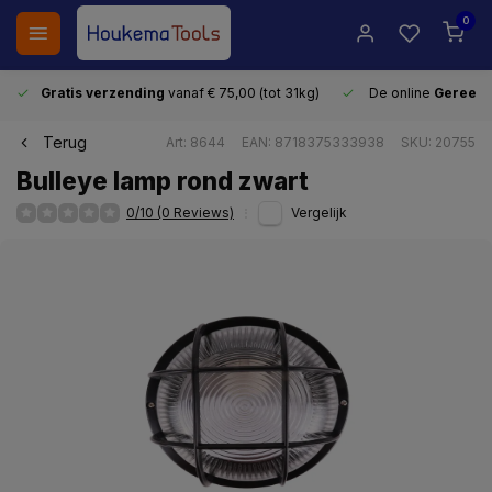
0
Gratis verzending
vanaf € 75,00 (tot 31kg)
De online
Gereeds
Terug
Art: 8644
EAN: 8718375333938
SKU: 20755
Bulleye lamp rond zwart
0/10 (0 Reviews)
Vergelijk