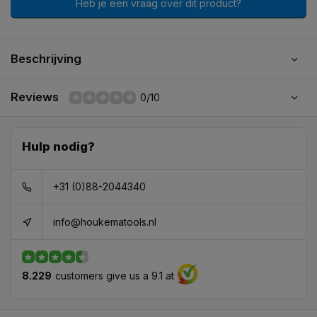
Heb je een vraag over dit product?
Beschrijving
Reviews
0/10
Hulp nodig?
+31 (0)88-2044340
info@houkematools.nl
8.229
customers give us a 9.1 at