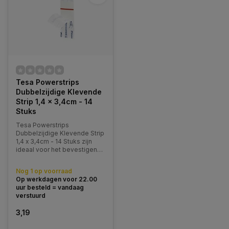
Tesa Powerstrips
Dubbelzijdige Klevende
Strip 1,4 x 3,4cm - 14
Stuks
Tesa Powerstrips
Dubbelzijdige Klevende Strip
1,4 x 3,4cm - 14 Stuks zijn
ideaal voor het bevestigen
van kleine en platte
decoraties en kunstobjecten
Nog 1 op voorraad
tot 1 kg en kunnen
Op werkdagen voor 22.00
moeiteloos worden
uur besteld = vandaag
verwijderd.
verstuurd
3,19