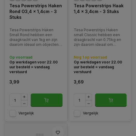
Tesa Powerstrips Haken
Tesa Powerstrips Haak
Rond O3,4 x 1,4cm - 3
1,4 x 3,4cm - 3 Stuks
Stuks
Tesa Powerstrips Haken
Tesa Powerstrips Haken
Small Rond hebben een
small Classic hebben een
draagkracht van 1kg en zijn
draagkracht van 0.75kg en
daarom ideaal om objecten
zijn daarom ideaal om
permanent op te hangen in
objecten permanent op te
de keuken of de badkamer.
hangen in de keuken of de
Op voorraad
Nog 1 op voorraad
badkamer.
Op werkdagen voor 22.00
Op werkdagen voor 22.00
uur besteld = vandaag
uur besteld = vandaag
verstuurd
verstuurd
3,99
3,69
Vergelijk
Vergelijk