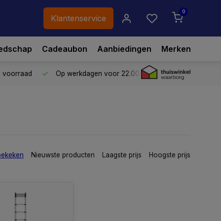
0
Klantenservice
edschap
Cadeaubon
Aanbiedingen
Merken
p voorraad
Op werkdagen voor 22.00 uur besteld,
vandaag ve
bekeken
Nieuwste producten
Laagste prijs
Hoogste prijs