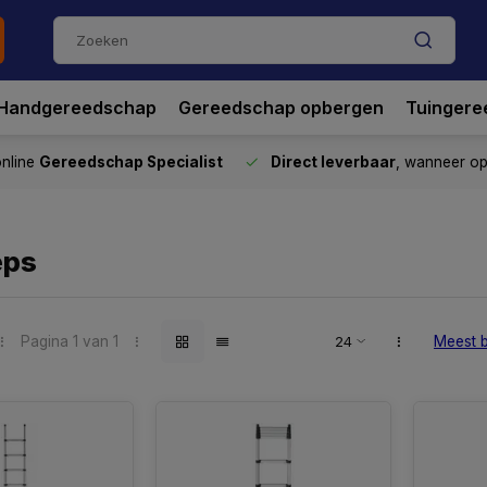
Handgereedschap
Gereedschap opbergen
Tuingere
nline
Gereedschap Specialist
Direct leverbaar
, wanneer o
eps
Pagina 1 van 1
Meest 