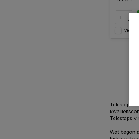
Vergelij
Telesteps is
kwaliteitsco
Telesteps vi
Wat begon al
ladders, tra