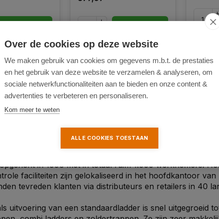
comfor
Ver
Over de cookies op deze website
k
Vergelijk
We maken gebruik van cookies om gegevens m.b.t. de prestaties
en het gebruik van deze website te verzamelen & analyseren, om
sociale netwerkfunctionaliteiten aan te bieden en onze content &
advertenties te verbeteren en personaliseren.
Kom meer te weten
ALLE COOKIES TOESTAAN
 opgericht in 1996 met in totaal ruim 1.000 werknemers. H
ntrole faciliteiten zijn gelokaliseerd in het hoofdkantoor 
nden tevreden klanten via distributeurs en retailers in 40 la
s uitvoering van een standaardladder is snel uitgegroeid t
ppen, combi ladders en zoldertrappen. Ze zijn zeer makkelij