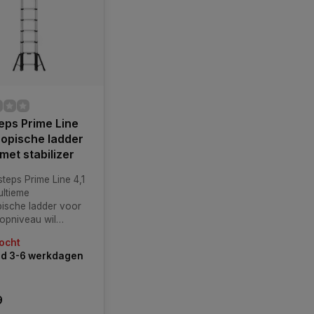
eps Prime Line
opische ladder
 met stabilizer
teps Prime Line 4,1
ultieme
pische ladder voor
topniveau wil
 Met een robuust
ocht
, driehoekige
jd 3-6 werkdagen
structie en
ceerde
veiliging biedt deze
9
een ongeëvenaarde
ie van veiligheid,