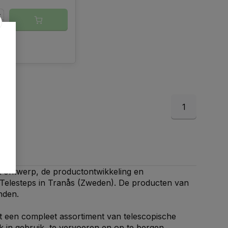
gelijk
1
et ontwerp, de productontwikkeling en
van Telesteps in Tranås (Zweden). De producten van
nden.
ot een compleet assortiment van telescopische
k in gebruik, te vervoeren en op te bergen.