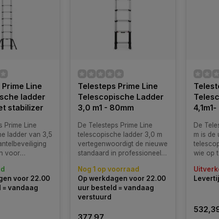
 Prime Line
Telesteps Prime Line
Telest
sche ladder
Telescopische Ladder
Telesc
t stabilizer
3,0 m1 - 80mm
4,1m1-
s Prime Line
De Telesteps Prime Line
De Teles
he ladder van 3,5
telescopische ladder 3,0 m
m is de 
ntelbeveiliging
vertegenwoordigt de nieuwe
telesco
n voor
standaard in professioneel
wie op 
ls die maximale
klimgereedschap. Deze
werken.
ad
Nog 1 op voorraad
Uitverk
abiliteit en
ladder is voorzien van een
ontwerp
en voor 22.00
Op werkdagen voor 22.00
Leverti
isen. Dankzij de
unieke driehoekige
buiscon
d = vandaag
uur besteld = vandaag
hoekige
buisconstructie die zorgt
geavan
verstuurd
tie is deze
voor ongekende
kantelbe
532,3
estabieler dan
torsiestabiliteit en stevigheid.
ladder 
377,97
combinat