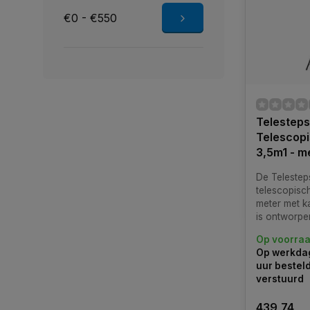
€0 - €550
Telesteps
Telescopi
3,5m1 - me
De Telestep
telescopisc
meter met ka
is ontworpe
professiona
Op voorra
veiligheid, st
Op werkdag
ergonomie e
uur bestel
unieke drie
verstuurd
buisconstruc
ladder torsi
439,74
ooit