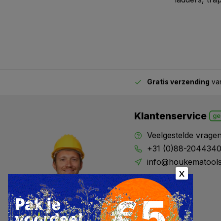
Gratis verzending
van
2.00 uur besteld,
vandaag verstuurd
Klantenservice
ge
Veelgestelde vrage
+31 (0)88-204434
info@houkematools
X