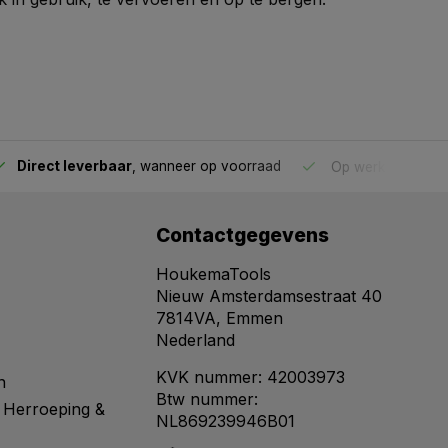
Direct leverbaar
, wanneer op voorraad
Op werkdagen voo
Contactgegevens
HoukemaTools
Nieuw Amsterdamsestraat 40
7814VA, Emmen
Nederland
KVK nummer: 42003973
n
Btw nummer:
 Herroeping &
NL869239946B01