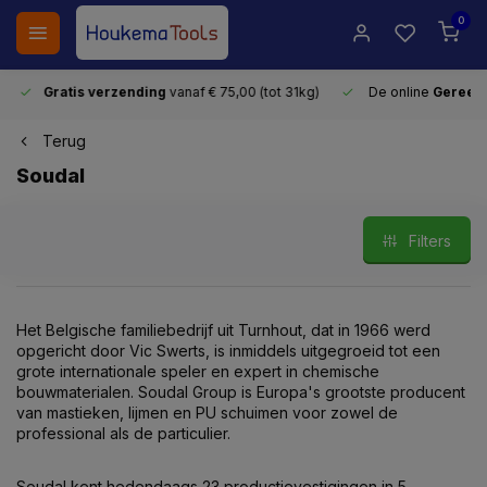
0
Gratis verzending
vanaf € 75,00 (tot 31kg)
De online
Gereeds
Terug
Soudal
Filters
Het Belgische familiebedrijf uit Turnhout, dat in 1966 werd
opgericht door Vic Swerts, is inmiddels uitgegroeid tot een
grote internationale speler en expert in chemische
bouwmaterialen. Soudal Group is Europa's grootste producent
van mastieken, lijmen en PU schuimen voor zowel de
professional als de particulier.
Soudal kent hedendaags 23 productievestigingen in 5