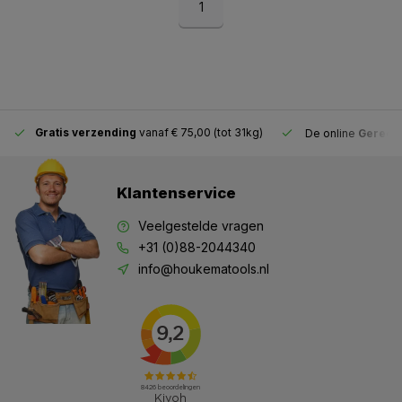
1
Gratis verzending
vanaf € 75,00 (tot 31kg)
De online
Gereeds
Klantenservice
Veelgestelde vragen
+31 (0)88-2044340
info@houkematools.nl