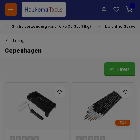
0
Gratis verzending
vanaf € 75,00 (tot 31kg)
De online
Gereeds
Terug
Copenhagen
Filters
-50%