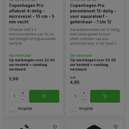
Copenhagen Pro
Copenhagen Pro
aflakset 4-delig -
penselenset 12-delig -
microvezel - 10 cm - 5
voor aquarelverf -
mm vacht
geitenhaar - 1 t/m 12
Aflakset met 2 x
Aquarelpenselen set 12 delig,
microvezelroller van 10 cm
met zwart gelakt houten
een beugel en bijpassende
steel voorzien van een
verfbak.
aluminium bus. In de maat 1
t/m 12. De haren zijn
vervaardigd van geitenhaar.
Op voorraad
Op voorraad
Deze penselen zijn uitermate
Op werkdagen voor 22.00
Op werkdagen voor 22.00
geschikt voor aquarelverf.
uur besteld = vandaag
uur besteld = vandaag
verstuurd
verstuurd
9,95
3,99
4,95
Vergelijk
Vergelijk