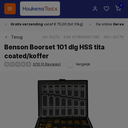
0
Gratis verzending
vanaf € 75,00 (tot 31kg)
De online
Gereeds
Terug
Art: 10370
EAN: 8718692627185
SKU: 20776
Benson Boorset 101 dlg HSS tita
coated/koffer
0/10 (0 Reviews)
Vergelijk