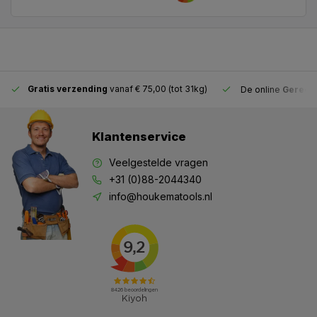
Gratis verzending
vanaf € 75,00 (tot 31kg)
De online
Gereeds
Klantenservice
Veelgestelde vragen
+31 (0)88-2044340
info@houkematools.nl