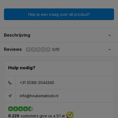
Heb je een vraag over dit product?
Beschrijving
Reviews
0/10
Hulp nodig?
+31 (0)88-2044340
info@houkematools.nl
8.229
customers give us a 9.1 at