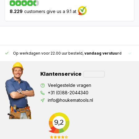
8.229
customers give us a 9.1 at
G
Op werkdagen voor 22.00 uur besteld,
vandaag verstuurd
Klantenservice
Veelgestelde vragen
+31 (0)88-2044340
info@houkematools.nl