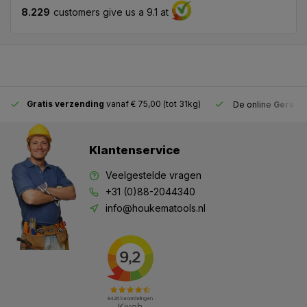
8.229
customers give us a 9.1 at
Gratis verzending
vanaf € 75,00 (tot 31kg)
De online
Gereeds
Klantenservice
Veelgestelde vragen
+31 (0)88-2044340
info@houkematools.nl