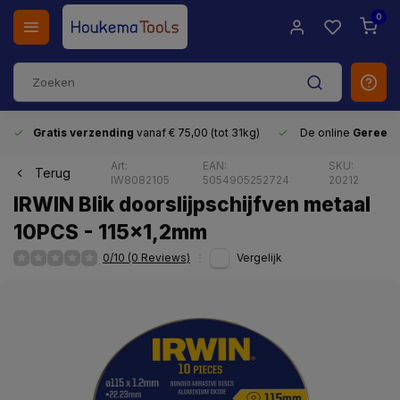
0
Gratis verzending
vanaf € 75,00 (tot 31kg)
De online
Gereeds
Art:
EAN:
SKU:
Terug
IW8082105
5054905252724
20212
IRWIN Blik doorslijpschijfven metaal
10PCS - 115x1,2mm
0/10 (0 Reviews)
Vergelijk