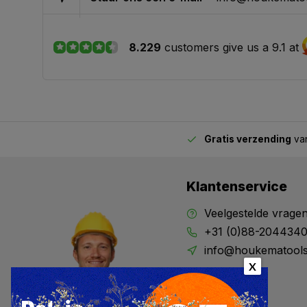
8.229
customers give us a 9.1 at
Gratis verzending
van
2.00 uur besteld,
vandaag verstuurd
Klantenservice
Veelgestelde vrage
+31 (0)88-204434
info@houkematools
X