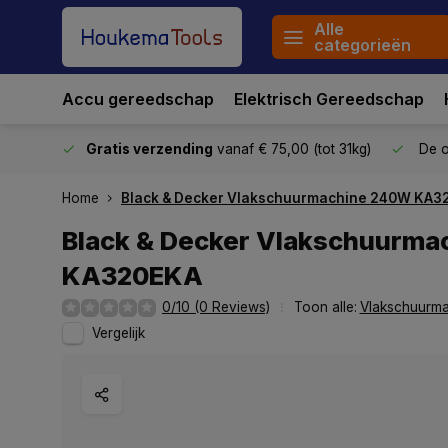
Alle
categorieën
Accu gereedschap
Elektrisch Gereedschap
stuurd
Gratis verzending
vanaf € 75,00 (tot 31kg)
De o
Home
Black & Decker Vlakschuurmachine 240W KA3
Black & Decker Vlakschuurm
KA320EKA
0/10 (0 Reviews)
Toon alle:
Vlakschuurma
Vergelijk