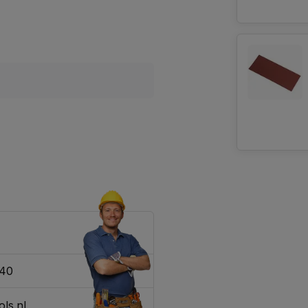
340
ls.nl