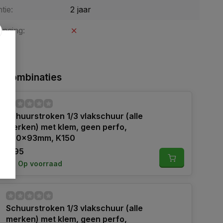
tie:
2 jaar
enging:
 combinaties
Schuurstroken 1/3 vlakschuur (alle
merken) met klem, geen perfo,
230x93mm, K150
5,95
Op voorraad
Schuurstroken 1/3 vlakschuur (alle
merken) met klem, geen perfo,