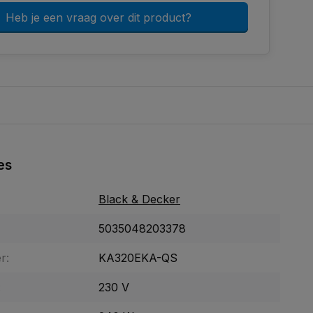
Heb je een vraag over dit product?
es
Black & Decker
5035048203378
r:
KA320EKA-QS
:
230 V