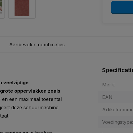
s
Aanbevolen combinaties
Specificati
n veelzijdige
Merk:
grote oppervlakken zoals
EAN:
r
en een maximaal toerental
ijdert deze schuurmachine
Artikelnumme
taat.
Voedingstype