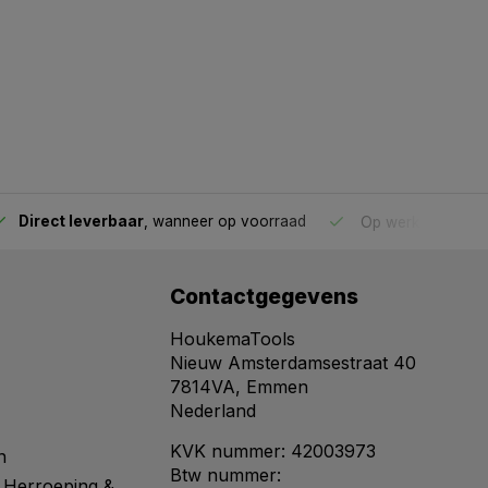
Direct leverbaar
, wanneer op voorraad
Op werkdagen voo
Contactgegevens
HoukemaTools
Nieuw Amsterdamsestraat 40
7814VA, Emmen
Nederland
KVK nummer: 42003973
n
Btw nummer:
 Herroeping &