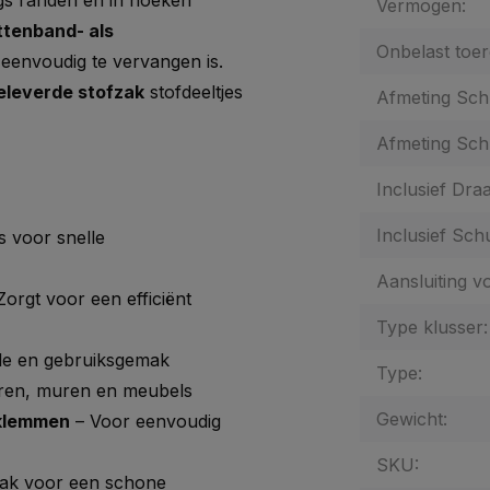
ngs randen en in hoeken
Vermogen:
ittenband- als
Onbelast toer
eenvoudig te vervangen is.
leverde stofzak
stofdeeltjes
Afmeting Sch
Afmeting Sch
Inclusief Draa
Inclusief Sch
 voor snelle
Aansluiting vo
Zorgt voor een efficiënt
Type klusser:
le en gebruiksgemak
Type:
ren, muren en meubels
Gewicht:
 klemmen
– Voor eenvoudig
SKU:
fzak voor een schone