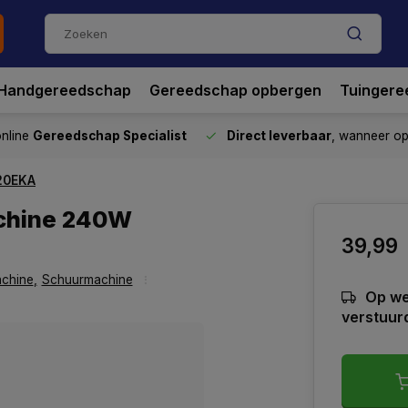
Handgereedschap
Gereedschap opbergen
Tuingere
nline
Gereedschap Specialist
Direct leverbaar
, wanneer o
20EKA
achine 240W
39,99
chine
,
Schuurmachine
Op we
verstuur