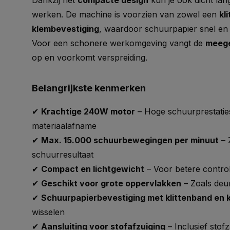
Dankzij het
compacte design
kun je ook dicht la
werken. De machine is voorzien van zowel een
kl
klembevestiging
, waardoor schuurpapier snel en 
Voor een schonere werkomgeving vangt de
meege
op en voorkomt verspreiding.
Belangrijkste kenmerken
✔
Krachtige 240W motor
– Hoge schuurprestaties
materiaalafname
✔
Max. 15.000 schuurbewegingen per minuut
– 
schuurresultaat
✔
Compact en lichtgewicht
– Voor betere contro
✔
Geschikt voor grote oppervlakken
– Zoals deu
✔
Schuurpapierbevestiging met klittenband en
wisselen
✔
Aansluiting voor stofafzuiging
– Inclusief sto