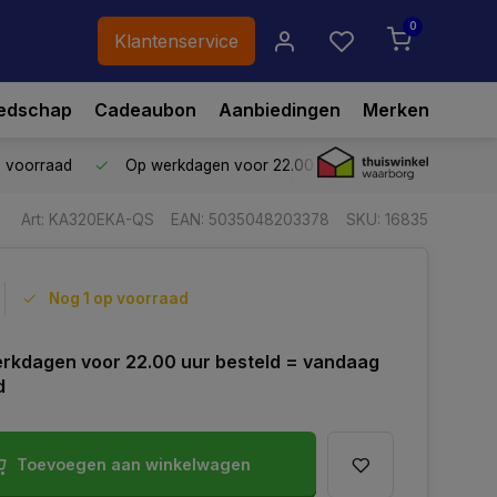
0
Klantenservice
edschap
Cadeaubon
Aanbiedingen
Merken
p voorraad
Op werkdagen voor 22.00 uur besteld,
vandaag ve
Art: KA320EKA-QS
EAN: 5035048203378
SKU: 16835
Nog 1 op voorraad
rkdagen voor 22.00 uur besteld = vandaag
d
Toevoegen aan winkelwagen