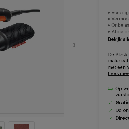
Voeding
Vermoge
Onbelas
Afmetin
Bekijk al
De Black
materiaal
met een 
Lees me
Op we
verst
Grati
De on
Direc