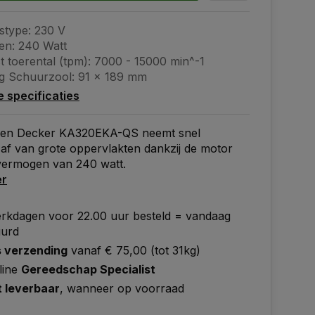
stype: 230 V
n: 240 Watt
t toerental (tpm): 7000 - 15000 min^-1
g Schuurzool: 91 x 189 mm
le specificaties
 en Decker KA320EKA-QS neemt snel
 af van grote oppervlakten dankzij de motor
vermogen van 240 watt.
er
rkdagen voor 22.00 uur besteld = vandaag
uurd
s verzending
vanaf € 75,00 (tot 31kg)
line
Gereedschap Specialist
t leverbaar
, wanneer op voorraad