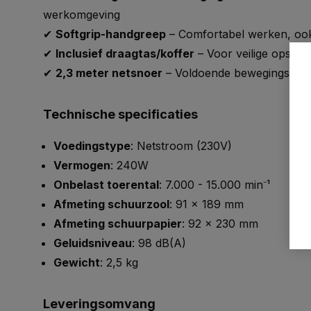
werkomgeving
✔
Softgrip-handgreep
– Comfortabel werken, ook 
✔
Inclusief draagtas/koffer
– Voor veilige opslag
✔
2,3 meter netsnoer
– Voldoende bewegingsvrijh
Technische specificaties
Voedingstype
: Netstroom (230V)
Vermogen
: 240W
Onbelast toerental
: 7.000 - 15.000 min⁻¹
Afmeting schuurzool
: 91 x 189 mm
Afmeting schuurpapier
: 92 x 230 mm
Geluidsniveau
: 98 dB(A)
Gewicht
: 2,5 kg
Leveringsomvang