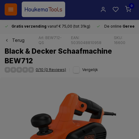
0
Gratis verzending
vanaf € 75,00 (tot 31kg)
De online
Gereeds
Art: BEW712-
EAN:
SKU:
Terug
QS
5035048810958
16600
Black & Decker Schaafmachine
BEW712
0/10 (0 Reviews)
Vergelijk