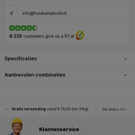
info@houkematools.nl
8.229
customers give us a 9.1 at
Specificaties
Aanbevolen combinaties
Gratis verzending
vanaf € 75,00 (tot 31kg)
De online
Gereeds
Klantenservice