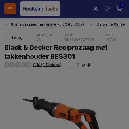
0
Gratis verzending
vanaf € 75,00 (tot 31kg)
De online
Gereeds
Art: BES301-
EAN:
SKU:
Terug
QS
5035048737279
17735
Black & Decker Reciprozaag met
takkenhouder BES301
0/10 (0 Reviews)
Vergelijk