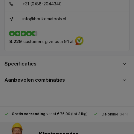
+31 (0)88-2044340
info@houkematools.nl
8.229
customers give us a 9.1 at
Specificaties
Aanbevolen combinaties
Gratis verzending
vanaf € 75,00 (tot 31kg)
De online
Gereeds