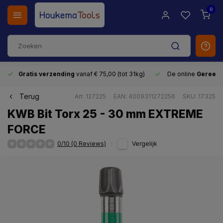
0
Gratis verzending
vanaf € 75,00 (tot 31kg)
De online
Gereeds
Terug
Art: 127225
EAN: 4009311272256
SKU: 17325
KWB Bit Torx 25 - 30 mm EXTREME
FORCE
0/10 (0 Reviews)
Vergelijk