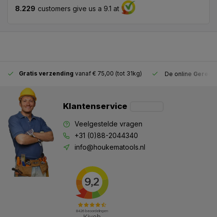
8.229
customers give us a 9.1 at
Gratis verzending
vanaf € 75,00 (tot 31kg)
De online
Gereeds
Klantenservice
Veelgestelde vragen
+31 (0)88-2044340
info@houkematools.nl