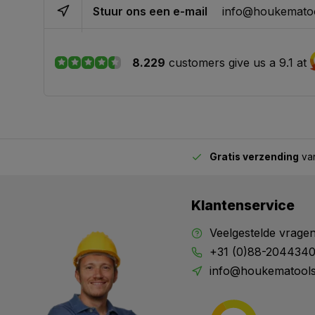
Stuur ons een e-mail
info@houkematoo
8.229
customers give us a 9.1 at
Gratis verzending
van
2.00 uur besteld,
vandaag verstuurd
Klantenservice
Veelgestelde vrage
+31 (0)88-204434
info@houkematools