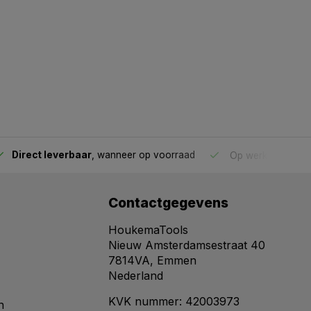
Direct leverbaar
, wanneer op voorraad
Op werkdagen voo
Contactgegevens
HoukemaTools
Nieuw Amsterdamsestraat 40
7814VA, Emmen
Nederland
KVK nummer: 42003973
n