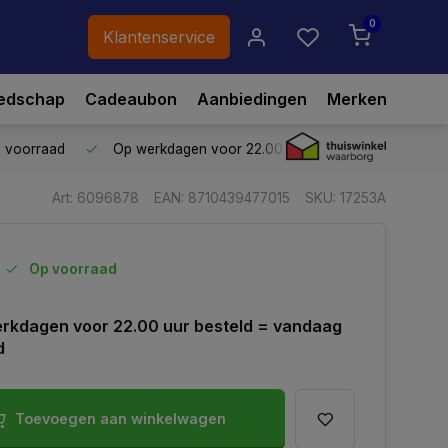
0
Klantenservice
edschap
Cadeaubon
Aanbiedingen
Merken
p voorraad
Op werkdagen voor 22.00 uur besteld,
vandaag ve
Art: 6096878
EAN: 8710439477015
SKU: 17253A
Op voorraad
rkdagen voor 22.00 uur besteld = vandaag
d
Toevoegen aan winkelwagen