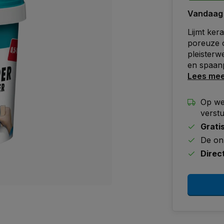
Vandaag
Lijmt ke
poreuze 
pleisterw
en spaanp
Lees me
Op we
verst
Grati
De on
Direc