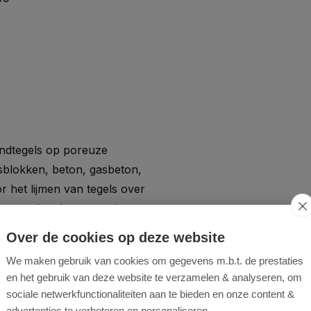
ndtegels op poreuze
blokken, beton, gasbeton,
r het lijmen van tegels over
tentegelwerk en voor het
Over de cookies op deze website
We maken gebruik van cookies om gegevens m.b.t. de prestaties
en het gebruik van deze website te verzamelen & analyseren, om
sociale netwerkfunctionaliteiten aan te bieden en onze content &
advertenties te verbeteren en personaliseren.