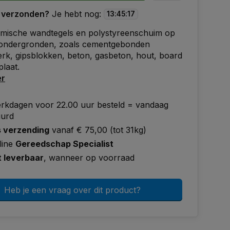
 verzonden?
Je hebt nog:
13
:
45
:
16
ramische wandtegels en polystyreenschuim op
ondergronden, zoals cementgebonden
erk, gipsblokken, beton, gasbeton, hout, board
laat.
er
rkdagen voor 22.00 uur besteld = vandaag
uurd
s verzending
vanaf € 75,00 (tot 31kg)
line
Gereedschap Specialist
t leverbaar
, wanneer op voorraad
Heb je een vraag over dit product?