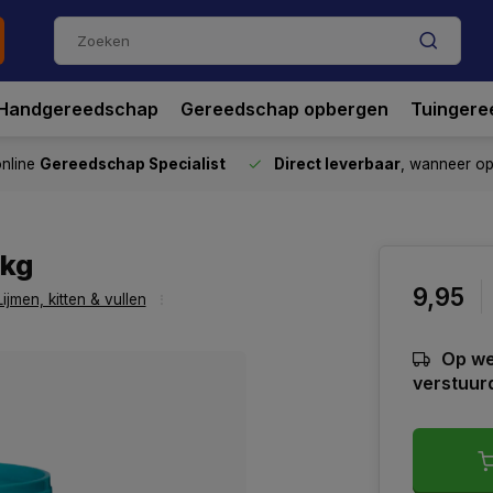
Handgereedschap
Gereedschap opbergen
Tuingere
nline
Gereedschap Specialist
Direct leverbaar
, wanneer o
1kg
9,95
Lijmen, kitten & vullen
Op we
verstuur