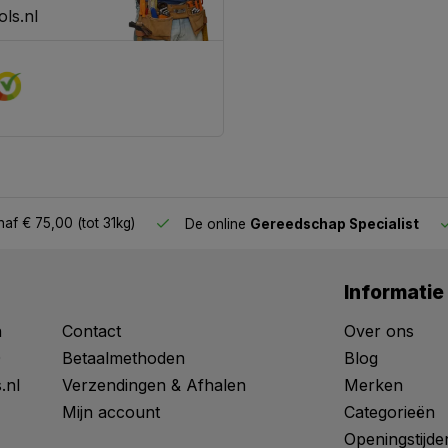
ls.nl
af € 75,00 (tot 31kg)
De online
Gereedschap Specialist
Informatie
n
Contact
Over ons
0
Betaalmethoden
Blog
.nl
Verzendingen & Afhalen
Merken
Mijn account
Categorieën
Openingstijde