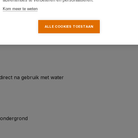
Kom meer te weten
ALLE COOKIES TOESTAAN
droog zijn. Let op: onder
materiaal kromtrekken
direct na gebruik met water
e ondergrond