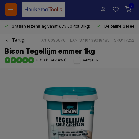
0
Gratis verzending
vanaf € 75,00 (tot 31kg)
De online
Gereeds
Terug
Art: 6096876
EAN: 8710439018485
SKU: 17252
Bison Tegellijm emmer 1kg
10/10 (1 Reviews)
Vergelijk