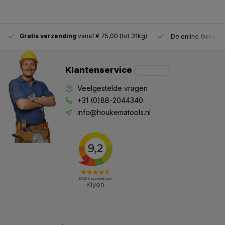
Gratis verzending
vanaf € 75,00 (tot 31kg)
De online
Gereeds
Klantenservice
Veelgestelde vragen
+31 (0)88-2044340
info@houkematools.nl