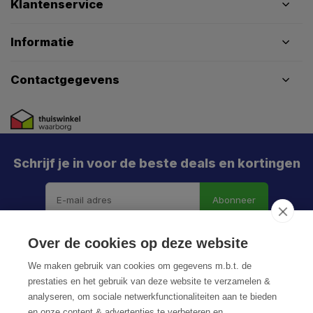
Klantenservice
Informatie
Contactgegevens
Schrijf je in voor de beste deals en kortingen
Abonneer
X
Meld je aan en mis geen enkele actie, aanbieding
Over de cookies op deze website
of nieuwe deal meer. Én je krijgt direct €5 korting!
We maken gebruik van cookies om gegevens m.b.t. de
prestaties en het gebruik van deze website te verzamelen &
analyseren, om sociale netwerkfunctionaliteiten aan te bieden
en onze content & advertenties te verbeteren en