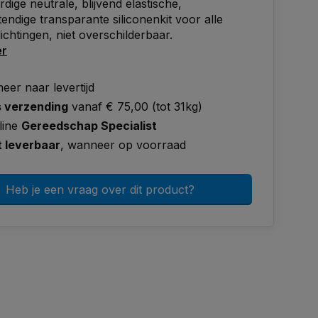
ige neutrale, blijvend elastische,
endige transparante siliconenkit voor alle
chtingen, niet overschilderbaar.
er
eer naar levertijd
s verzending
vanaf € 75,00 (tot 31kg)
line
Gereedschap Specialist
t leverbaar
, wanneer op voorraad
Heb je een vraag over dit product?