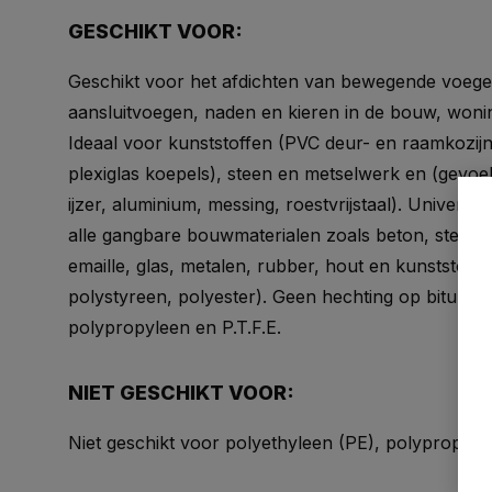
GESCHIKT VOOR:
Geschikt voor het afdichten van bewegende voegen,
aansluitvoegen, naden en kieren in de bouw, woni
Ideaal voor kunststoffen (PVC deur- en raamkozij
plexiglas koepels), steen en metselwerk en (gevoel
ijzer, aluminium, messing, roestvrijstaal). Univers
alle gangbare bouwmaterialen zoals beton, steen,
emaille, glas, metalen, rubber, hout en kunststoff
polystyreen, polyester). Geen hechting op bitumen
polypropyleen en P.T.F.E.
NIET GESCHIKT VOOR:
Niet geschikt voor polyethyleen (PE), polypropyl