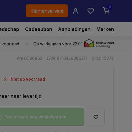
0
Klantenservice
edschap
Cadeaubon
Aanbiedingen
Merken
p voorraad
Op werkdagen voor 22.00 uur besteld,
vandaag ve
Art: 6096862
EAN: 8710439086217
SKU: 10072
Niet op voorraad
eer naar levertijd
Toevoegen aan winkelwagen