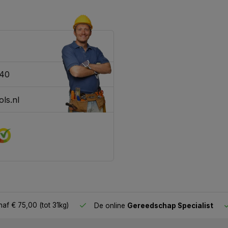
340
ls.nl
af € 75,00 (tot 31kg)
De online
Gereedschap Specialist