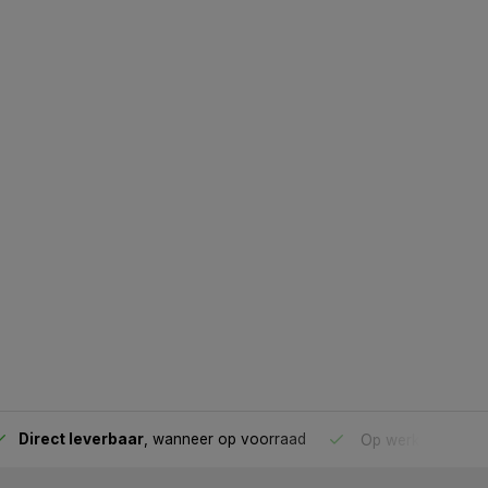
Direct leverbaar
, wanneer op voorraad
Op werkdagen voo