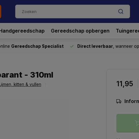
Handgereedschap
Gereedschap opbergen
Tuingere
nline
Gereedschap Specialist
Direct leverbaar
, wanneer o
parant - 310ml
11,95
Lijmen, kitten & vullen
Inform