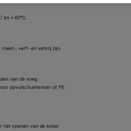
°C en +40°C.
est-, verf- en vetvrij zijn.
anden van de voeg
door opvulschuimsnoer of PE
or het openen van de koker