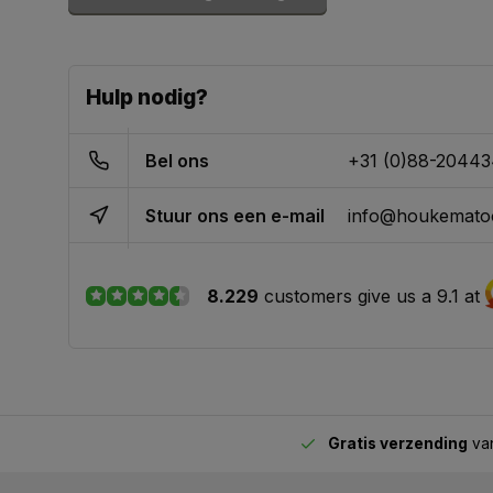
Hulp nodig?
Bel ons
+31 (0)88-2044
Stuur ons een e-mail
info@houkematoo
8.229
customers give us a 9.1 at
Gratis verzending
van
2.00 uur besteld,
vandaag verstuurd