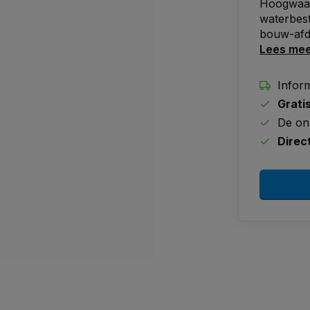
Hoogwaard
waterbest
bouw-afdi
Lees me
Inform
Grati
De on
Direc