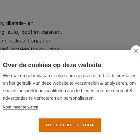
 dilatatie- en
ng, auto, boot en caravan.
nen, polycarbonaat en
ige) metalen (koper, zink,
ele hechting zonder primer op
Over de cookies op deze website
 natuursteen, keramiek,
en (acryl, PVC, ABS,
We maken gebruik van cookies om gegevens m.b.t. de prestaties
en het gebruik van deze website te verzamelen & analyseren, om
, polyethyleen,
sociale netwerkfunctionaliteiten aan te bieden en onze content &
advertenties te verbeteren en personaliseren.
Kom meer te weten
een (PP), PTFE en bitumen.
ALLE COOKIES TOESTAAN