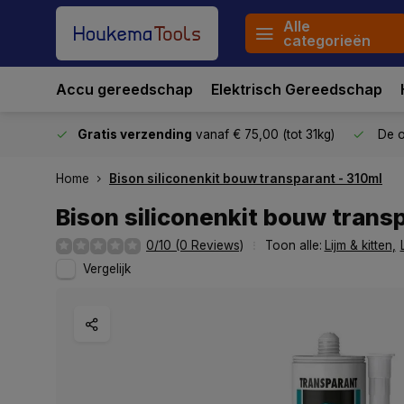
Alle
categorieën
Accu gereedschap
Elektrisch Gereedschap
stuurd
Gratis verzending
vanaf € 75,00 (tot 31kg)
De o
Home
Bison siliconenkit bouw transparant - 310ml
Bison siliconenkit bouw trans
0/10 (0 Reviews)
Toon alle:
Lijm & kitten
,
Vergelijk