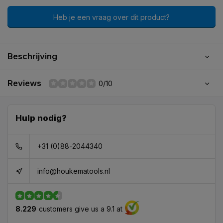
Heb je een vraag over dit product?
Beschrijving
Reviews
0/10
Hulp nodig?
+31 (0)88-2044340
info@houkematools.nl
8.229
customers give us a 9.1 at