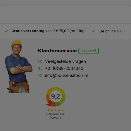
Gratis verzending
vanaf € 75,00 (tot 31kg)
De online
Gereeds
Klantenservice
geopend
Veelgestelde vragen
+31 (0)88-2044340
info@houkematools.nl