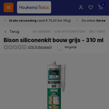
0
Gratis verzending
vanaf € 75,00 (tot 31kg)
De online
Gereeds
Terug
Art: 6096861
EAN: 8710439017594
SKU: 15900
Bison siliconenkit bouw grijs - 310 ml
0/10 (0 Reviews)
Vergelijk