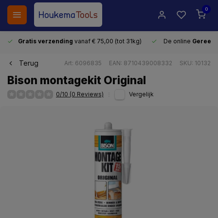
0
Gratis verzending
vanaf € 75,00 (tot 31kg)
De online
Gereeds
Terug
Art: 6096835
EAN: 8710439008332
SKU: 10132
Bison montagekit Original
0/10 (0 Reviews)
Vergelijk