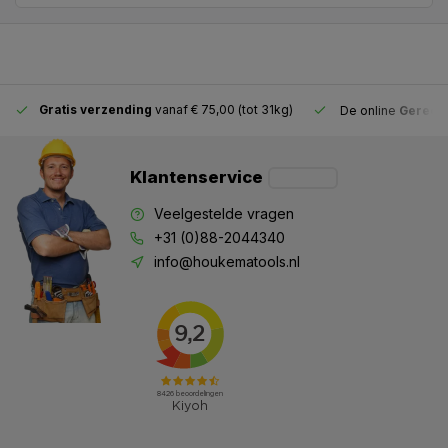
Gratis verzending
vanaf € 75,00 (tot 31kg)
De online
Gereeds
Klantenservice
Veelgestelde vragen
+31 (0)88-2044340
info@houkematools.nl