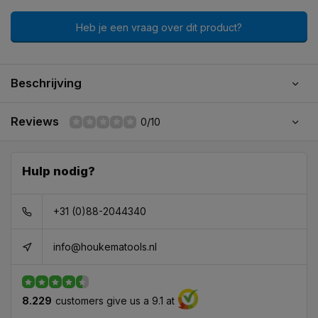
Heb je een vraag over dit product?
Beschrijving
Reviews
0/10
Hulp nodig?
+31 (0)88-2044340
info@houkematools.nl
8.229
customers give us a 9.1 at