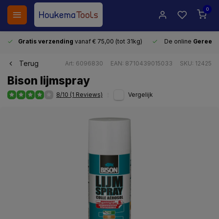
0
Gratis verzending
vanaf € 75,00 (tot 31kg)
De online
Gereeds
Terug
Art: 6096830
EAN: 8710439015033
SKU: 12425
Bison lijmspray
8/10 (1 Reviews)
Vergelijk