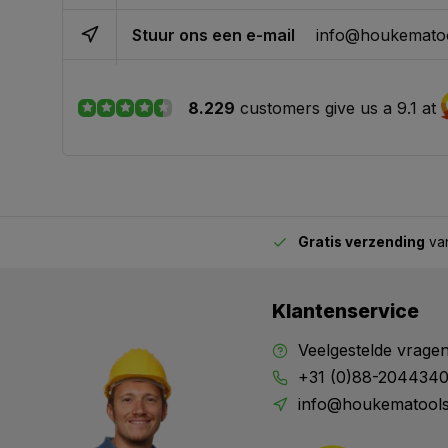
Stuur ons een e-mail
info@houkematoo
8.229
customers give us a 9.1 at
Gratis verzending
van
2.00 uur besteld,
vandaag verstuurd
Klantenservice
Veelgestelde vrage
+31 (0)88-204434
info@houkematools