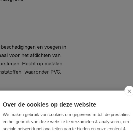
, beschadigingen en voegen in
aal voor het afdichten van
oorstenen. Hecht op metalen,
unststoffen, waaronder PVC.
Over de cookies op deze website
en polystyreenschuim. Hecht
We maken gebruik van cookies om gegevens m.b.t. de prestaties
F.E. en siliconen.
en het gebruik van deze website te verzamelen & analyseren, om
sociale netwerkfunctionaliteiten aan te bieden en onze content &