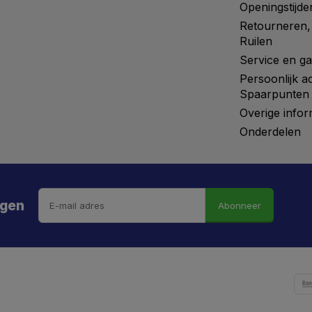
Openingstijde
Retourneren,
Ruilen
Service en ga
Persoonlijk a
Spaarpunten
Overige infor
Onderdelen
ngen
Abonneer
 hebt de weg vrij gemaaid naar €5 korting!
kortingscode is onderweg naar je mailbox.