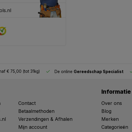
ls.nl
af € 75,00 (tot 31kg)
De online
Gereedschap Specialist
Informatie
n
Contact
Over ons
0
Betaalmethoden
Blog
.nl
Verzendingen & Afhalen
Merken
Mijn account
Categorieën