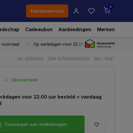
0
Klantenservice
edschap
Cadeaubon
Aanbiedingen
Merken
p voorraad
Op werkdagen voor 22.00 uur besteld,
vandaag ve
Art: 6098602
EAN: 8710439040332
SKU: 10147
Op voorraad
rkdagen voor 22.00 uur besteld = vandaag
d
Toevoegen aan winkelwagen