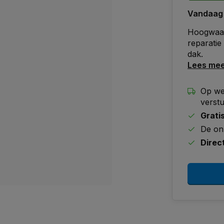
Vandaag
Hoogwaard
reparati
dak.
Lees me
Op we
verst
Grati
De on
Direc