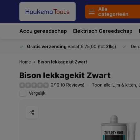
Alle
categorieën
Accu gereedschap
Elektrisch Gereedschap
stuurd
Gratis verzending
vanaf € 75,00 (tot 31kg)
De o
Home
Bison lekkagekit Zwart
Bison lekkagekit Zwart
0/10 (0 Reviews)
Toon alle:
Lijm & kitten
,
Vergelijk