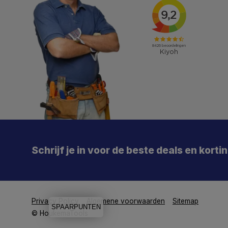
X
Meld je aan en mis geen enkele actie, aanbieding
of nieuwe deal meer. Én je krijgt direct €5 korting!
Schrijf je in voor de beste deals en korti
Je
De 
Particulier
Zakelijk
Privacy Policy
Algemene voorwaarden
Sitemap
SPAARPUNTEN
Aanmelden
© HoukemaTools