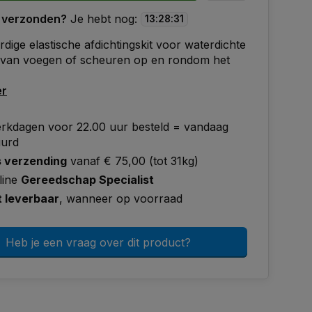
 verzonden?
Je hebt nog:
13
:
28
:
30
ige elastische afdichtingskit voor waterdichte
e van voegen of scheuren op en rondom het
er
rkdagen voor 22.00 uur besteld = vandaag
uurd
s verzending
vanaf € 75,00 (tot 31kg)
line
Gereedschap Specialist
t leverbaar
, wanneer op voorraad
Heb je een vraag over dit product?