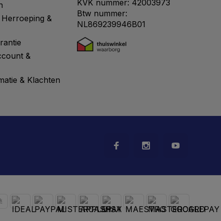
KVK nummer: 42003973
n
Btw nummer:
 Herroeping &
NL869239946B01
rantie
ccount &
matie & Klachten