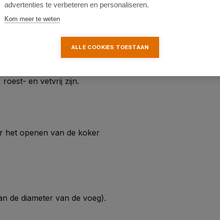
advertenties te verbeteren en personaliseren.
Kom meer te weten
°C en +40°C.
ALLE COOKIES TOESTAAN
est- en vetvrij zijn.
or het openen van de koker
an de diameter van de voeg).