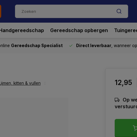
Handgereedschap
Gereedschap opbergen
Tuingere
nline
Gereedschap Specialist
Direct leverbaar
, wanneer o
12,95
Lijmen, kitten & vullen
Op we
verstuur