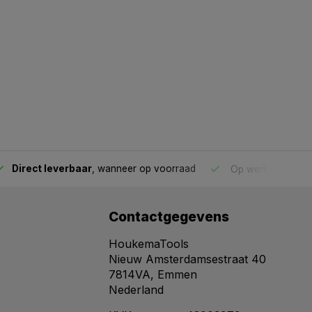
Direct leverbaar
, wanneer op voorraad
Op werkdagen voo
Contactgegevens
HoukemaTools
Nieuw Amsterdamsestraat 40
7814VA, Emmen
Nederland