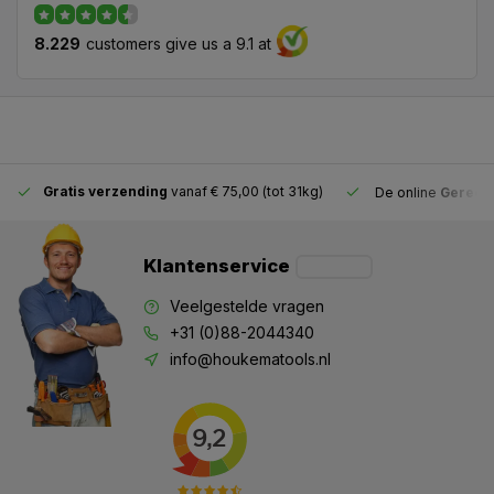
8.229
customers give us a 9.1 at
Gratis verzending
vanaf € 75,00 (tot 31kg)
De online
Gereeds
Klantenservice
Veelgestelde vragen
+31 (0)88-2044340
info@houkematools.nl