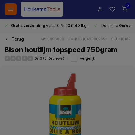
0
Gratis verzending
vanaf € 75,00 (tot 31kg)
De online
Gereeds
Terug
Art: 6096803
EAN: 8710439002651
SKU: 10102
Bison houtlijm topspeed 750gram
0/10 (0 Reviews)
Vergelijk