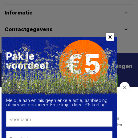
Informatie
Contactgegevens
X
Schrijf je in voor de beste deals en kortingen
Abonneer
Meld je aan en mis geen enkele actie, aanbieding
Over de cookies op deze website
of nieuwe deal meer. Én je krijgt direct €5 korting!
We maken gebruik van cookies om gegevens m.b.t. de
prestaties en het gebruik van deze website te verzamelen &
analyseren, om sociale netwerkfunctionaliteiten aan te bieden
en onze content & advertenties te verbeteren en