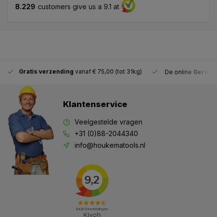
8.229
customers give us a 9.1 at
Gratis verzending
vanaf € 75,00 (tot 31kg)
De online
Gereeds
Klantenservice
Veelgestelde vragen
+31 (0)88-2044340
info@houkematools.nl