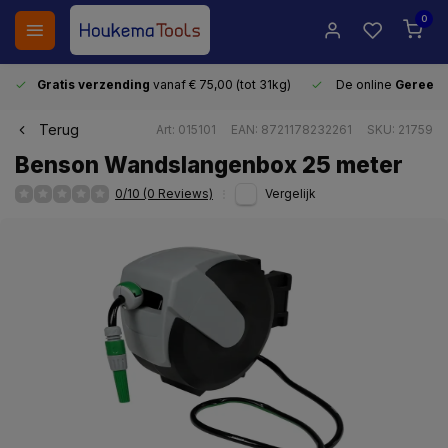
0
Gratis verzending
vanaf € 75,00 (tot 31kg)
De online
Gereeds
Terug
Art: 015101
EAN: 8721178232261
SKU: 21759
Benson Wandslangenbox 25 meter
0/10 (0 Reviews)
Vergelijk