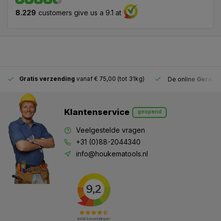
8.229
customers give us a 9.1 at
Gratis verzending
vanaf € 75,00 (tot 31kg)
De online
Gereeds
Klantenservice
geopend
Veelgestelde vragen
+31 (0)88-2044340
info@houkematools.nl