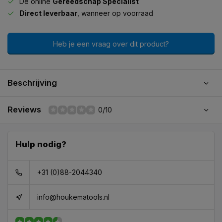
De online
Gereedschap Specialist
Direct leverbaar
, wanneer op voorraad
Heb je een vraag over dit product?
Beschrijving
Reviews
0/10
Hulp nodig?
+31 (0)88-2044340
info@houkematools.nl