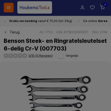
0
Gratis verzending
vanaf € 75,00 (tot 31kg)
De online
Gereeds
Terug
Art: 7703
EAN: 8718026586607
SKU: 21118
Benson Steek- en Ringratelsleutelset
6-delig Cr-V (007703)
0/10 (0 Reviews)
Vergelijk