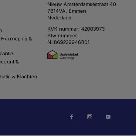
Nieuw Amsterdamsestraat 40
7814VA, Emmen
Nederland
KVK nummer: 42003973
n
Btw nummer:
 Herroeping &
NL869239946B01
rantie
ccount &
matie & Klachten