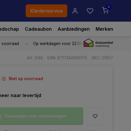
0
Klantenservice
edschap
Cadeaubon
Aanbiedingen
Merken
p voorraad
Op werkdagen voor 22.00 uur besteld,
vandaag ve
Art: 2146
EAN: 8717344999175
SKU: 21657
Niet op voorraad
eer naar levertijd
Toevoegen aan winkelwagen