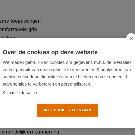
verse toepassingen
mfortabele grip
 werken
ijderen van oude lagen
Over de cookies op deze website
gebruik
We maken gebruik van cookies om gegevens m.b.t. de prestaties
en het gebruik van deze website te verzamelen & analyseren, om
sociale netwerkfunctionaliteiten aan te bieden en onze content &
advertenties te verbeteren en personaliseren.
Kom meer te weten
ALLE COOKIES TOESTAAN
d als complete set in
svriendelijk en kunnen na