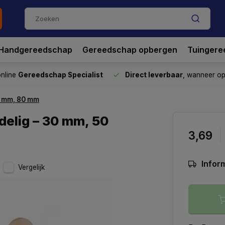
Handgereedschap
Gereedschap opbergen
Tuingere
nline
Gereedschap Specialist
Direct leverbaar
, wanneer o
0 mm, 80 mm
elig – 30 mm, 50
3,69
Inform
Vergelijk