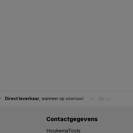
Direct leverbaar
, wanneer op voorraad
Op werkdagen voo
Contactgegevens
HoukemaTools