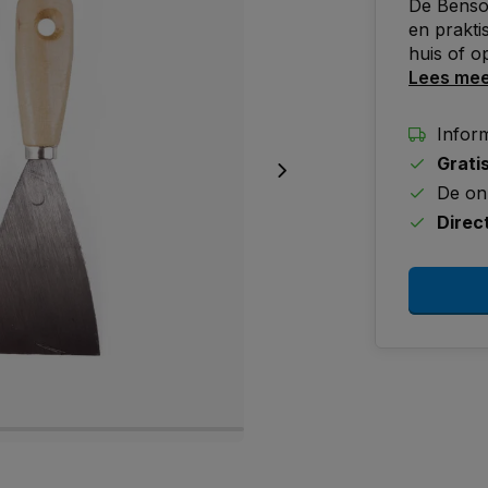
De Benson
en prakti
huis of o
Lees me
Inform
Grati
De on
Direc