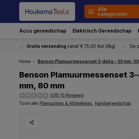
Alle
categorieën
Accu gereedschap
Elektrisch Gereedschap
stuurd
Gratis verzending
vanaf € 75,00 (tot 31kg)
De o
Home
Benson Plamuurmessenset 3-delig – 30 mm, 5
Benson Plamuurmessenset 3-d
mm, 80 mm
0/10 (0 Reviews)
Toon alle:
Plamuurmes & Afsteekmes
,
Handgereedschap