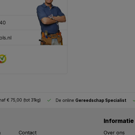
340
ls.nl
af € 75,00 (tot 31kg)
De online
Gereedschap Specialist
Informatie
n
Contact
Over ons