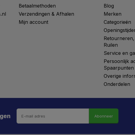
0
Betaalmethoden
Blog
.nl
Verzendingen & Afhalen
Merken
Mijn account
Categorieën
Openingstijde
Retourneren,
Ruilen
Service en ga
Persoonlijk a
Spaarpunten
Overige infor
Onderdelen
ngen
Abonneer
 hebt de weg vrij gemaaid naar €5 korting!
kortingscode is onderweg naar je mailbox.