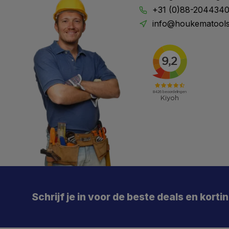
+31 (0)88-204434
info@houkematools
X
Meld je aan en mis geen enkele actie, aanbieding
of nieuwe deal meer. Én je krijgt direct €5 korting!
Schrijf je in voor de beste deals en korti
Je
De 