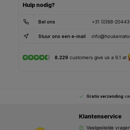
Hulp nodig?
Bel ons
+31 (0)88-2044
Stuur ons een e-mail
info@houkematoo
8.229
customers give us a 9.1 at
Gratis verzending
van
2.00 uur besteld,
vandaag verstuurd
Klantenservice
Veelgestelde vrage