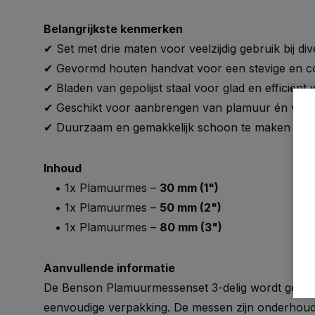
Belangrijkste kenmerken
✔ Set met drie maten voor veelzijdig gebruik bij di
✔ Gevormd houten handvat voor een stevige en co
✔ Bladen van gepolijst staal voor glad en efficiënt
✔ Geschikt voor aanbrengen van plamuur én verw
✔ Duurzaam en gemakkelijk schoon te maken na 
Inhoud
• 1x Plamuurmes –
30 mm (1")
• 1x Plamuurmes –
50 mm (2")
• 1x Plamuurmes –
80 mm (3")
Aanvullende informatie
De Benson Plamuurmessenset 3-delig wordt gelever
eenvoudige verpakking. De messen zijn onderhoud