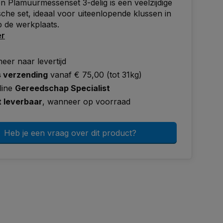
 Plamuurmessenset 3-delig is een veelzijdige
sche set, ideaal voor uiteenlopende klussen in
p de werkplaats.
er
eer naar levertijd
s verzending
vanaf € 75,00 (tot 31kg)
line
Gereedschap Specialist
t leverbaar
, wanneer op voorraad
Heb je een vraag over dit product?