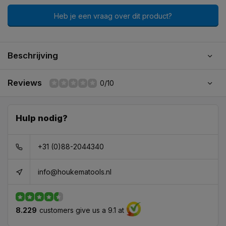
Heb je een vraag over dit product?
Beschrijving
Reviews
0/10
Hulp nodig?
+31 (0)88-2044340
info@houkematools.nl
8.229
customers give us a 9.1 at