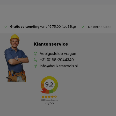
Gratis verzending
vanaf € 75,00 (tot 31kg)
De online
Gereeds
Klantenservice
Veelgestelde vragen
+31 (0)88-2044340
info@houkematools.nl