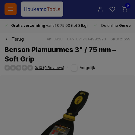
0
Gratis verzending
vanaf € 75,00 (tot 31kg)
De online
Gereeds
Terug
Art: 3928
EAN: 8717344992923
SKU: 21659
Benson Plamuurmes 3" / 75 mm –
Soft Grip
0/10 (0 Reviews)
Vergelijk