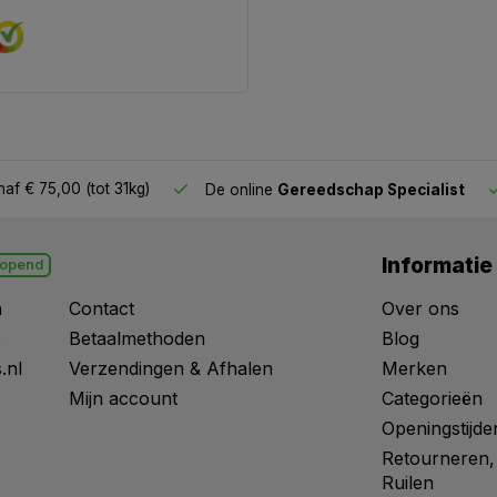
af € 75,00 (tot 31kg)
De online
Gereedschap Specialist
Informatie
opend
n
Contact
Over ons
0
Betaalmethoden
Blog
.nl
Verzendingen & Afhalen
Merken
Mijn account
Categorieën
Openingstijde
Retourneren,
Ruilen