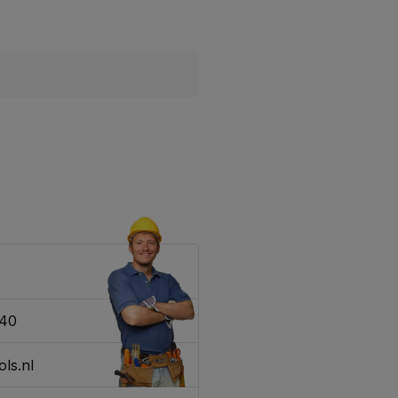
340
ls.nl