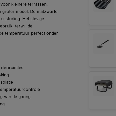
voor kleinere terrassen,
n groter model. De matzwarte
itstraling. Het stevige
ebruik, terwijl de
de temperatuur perfect onder
uitenruimtes
oking
solatie
temperatuurcontrole
g van de garing
ing