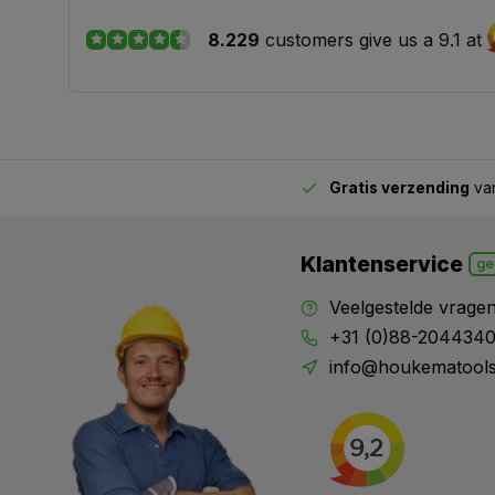
8.229
customers give us a 9.1 at
Gratis verzending
van
2.00 uur besteld,
vandaag verstuurd
Klantenservice
ge
Veelgestelde vrage
+31 (0)88-204434
info@houkematools