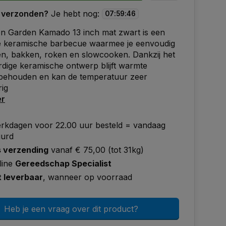
 verzonden?
Je hebt nog:
07
:
59
:
46
n Garden Kamado 13 inch mat zwart is een
 keramische barbecue waarmee je eenvoudig
len, bakken, roken en slowcooken. Dankzij het
ige keramische ontwerp blijft warmte
 behouden en kan de temperatuur zeer
ig
er
rkdagen voor 22.00 uur besteld = vandaag
uurd
s verzending
vanaf € 75,00 (tot 31kg)
line
Gereedschap Specialist
t leverbaar
, wanneer op voorraad
Heb je een vraag over dit product?