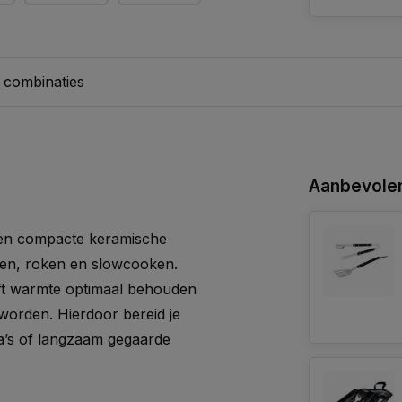
 combinaties
Aanbevolen
een compacte keramische
ken, roken en slowcooken.
jft warmte optimaal behouden
orden. Hierdoor bereid je
za’s of langzaam gegaarde