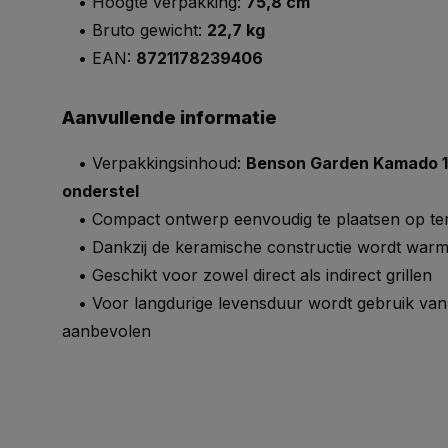
• Hoogte verpakking:
75,8 cm
• Bruto gewicht:
22,7 kg
• EAN:
8721178239406
Aanvullende informatie
• Verpakkingsinhoud:
Benson Garden Kamado 13 
onderstel
• Compact ontwerp eenvoudig te plaatsen op ter
• Dankzij de keramische constructie wordt warmt
• Geschikt voor zowel direct als indirect grillen
• Voor langdurige levensduur wordt gebruik va
aanbevolen