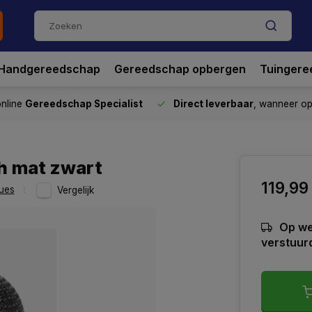
Handgereedschap
Gereedschap opbergen
Tuingere
nline
Gereedschap Specialist
Direct leverbaar
, wanneer o
h mat zwart
119,99
ues
Vergelijk
Op we
verstuur