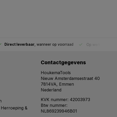
Direct leverbaar
, wanneer op voorraad
Op werkdagen voo
Contactgegevens
HoukemaTools
Nieuw Amsterdamsestraat 40
7814VA, Emmen
Nederland
KVK nummer: 42003973
n
Btw nummer:
 Herroeping &
NL869239946B01