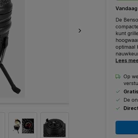
Vandaag
De Benso
compacte
kunt gril
hoogwaard
optimaal
nauwkeur
Lees me
Op we
verst
Grati
De on
Direc