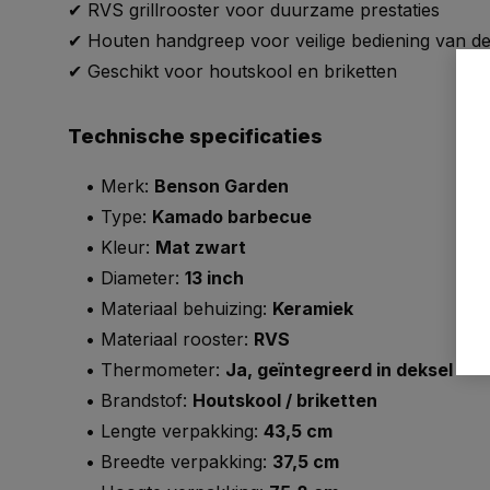
✔ RVS grillrooster voor duurzame prestaties
✔ Houten handgreep voor veilige bediening van de
✔ Geschikt voor houtskool en briketten
Technische specificaties
• Merk:
Benson Garden
• Type:
Kamado barbecue
• Kleur:
Mat zwart
• Diameter:
13 inch
• Materiaal behuizing:
Keramiek
• Materiaal rooster:
RVS
• Thermometer:
Ja, geïntegreerd in deksel
• Brandstof:
Houtskool / briketten
• Lengte verpakking:
43,5 cm
• Breedte verpakking:
37,5 cm