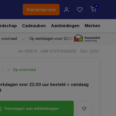
0
Klantenservice
edschap
Cadeaubon
Aanbiedingen
Merken
p voorraad
Op werkdagen voor 22.00 uur besteld,
vandaag ve
Art: 015879
EAN: 8721178239406
SKU: 22027
Op voorraad
rkdagen voor 22.00 uur besteld = vandaag
d
Toevoegen aan winkelwagen