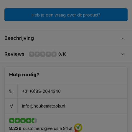
Heb je een vraag over dit product?
Beschrijving
Reviews
0/10
Hulp nodig?
+31 (0)88-2044340
info@houkematools.nl
8.229
customers give us a 9.1 at