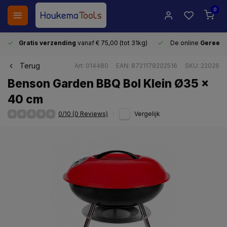
0
Gratis verzending
vanaf € 75,00 (tot 31kg)
De online
Gereeds
Terug
Art: 014480
EAN: 8721178202516
SKU: 22026
Benson Garden BBQ Bol Klein Ø35 x
40 cm
0/10 (0 Reviews)
Vergelijk