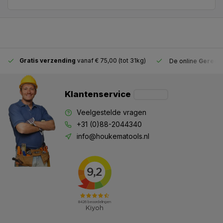
Gratis verzending
vanaf € 75,00 (tot 31kg)
De online
Gereeds
Klantenservice
Veelgestelde vragen
+31 (0)88-2044340
info@houkematools.nl