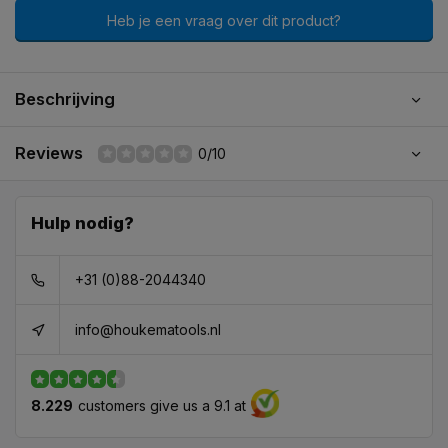
Heb je een vraag over dit product?
Beschrijving
Reviews
0/10
Hulp nodig?
+31 (0)88-2044340
info@houkematools.nl
8.229
customers give us a 9.1 at