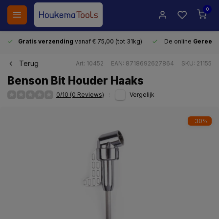
0
Gratis verzending
vanaf € 75,00 (tot 31kg)
De online
Gereeds
Terug
Art: 10452
EAN: 8718692627864
SKU: 21155
Benson Bit Houder Haaks
0/10 (0 Reviews)
Vergelijk
-30%